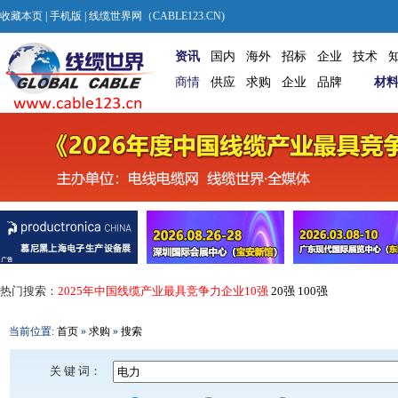
收藏本页
|
手机版
| 线缆世界网（CABLE123.CN)
资讯
国内
海外
招标
企业
技术
商情
供应
求购
企业
品牌
材
热门搜索：
2025年中国线缆产业最具竞争力企业10强
20强
100强
当前位置:
首页
»
求购
»
搜索
关 键 词：