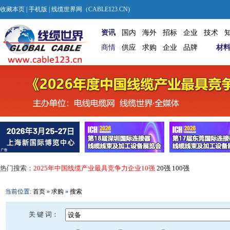
收藏本页
|
手机版
| 线缆世界网（CABLE123.CN)
资讯
国内
海外
招标
企业
技术
商情
供应
求购
企业
品牌
材
热门搜索：
2025年中国线缆产业最具竞争力企业10强
20强
100强
当前位置:
首页
»
求购
»
搜索
关 键 词：