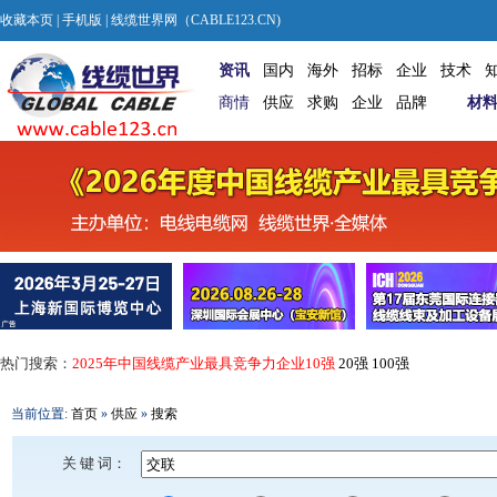
收藏本页
|
手机版
| 线缆世界网（CABLE123.CN)
资讯
国内
海外
招标
企业
技术
商情
供应
求购
企业
品牌
材
热门搜索：
2025年中国线缆产业最具竞争力企业10强
20强
100强
当前位置:
首页
»
供应
»
搜索
关 键 词：