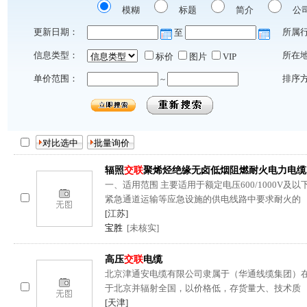
模糊
标题
简介
公
更新日期：
所属
至
信息类型：
所在
标价
图片
VIP
单价范围：
排序
~
辐照
交联
聚烯烃绝缘无卤低烟阻燃耐火电力电缆
一、适用范围 主要适用于额定电压600/1000V
紧急通道运输等应急设施的供电线路中要求耐火的
[江苏]
宝胜
[未核实]
高压
交联
电缆
北京津通安电缆有限公司隶属于（华通线缆集团）
于北京并辐射全国，以价格低，存货量大、技术质
[天津]