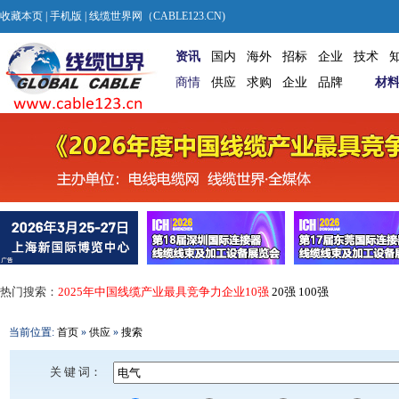
收藏本页
|
手机版
| 线缆世界网（CABLE123.CN)
资讯
国内
海外
招标
企业
技术
商情
供应
求购
企业
品牌
材
热门搜索：
2025年中国线缆产业最具竞争力企业10强
20强
100强
当前位置:
首页
»
供应
»
搜索
关 键 词：