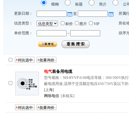
模糊
标题
简介
公
更新日期：
所属
至
信息类型：
所在
标价
图片
VIP
单价范围：
排序
~
电气
装备用电缆
型号规格：NH-RVVP-0.08电压等级：300/300
蔽电缆用途;适用于交流额定电压450/750V及以下的
[上海]
网络电信
[未核实]