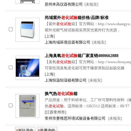
苏州本高仪器有限公司
[未核实]
尚域紫外
老化试验
箱价格/品牌/标准
【紫外
老化试验
箱】官方网站：http://www.sha
紫外光耐气候试验箱采用荧光紫外灯为光源，
[上海]
上海尚域坏境仪器有限公司
[未核实]
上海臭氧
老化试验
箱厂家直销4000662888
【臭氧
老化试验
箱】官方网站：http://www.chouy
可靠性强臭氧老化箱可用于橡胶类制品如硫化橡
[上海]
上海恒温恒湿箱有限公司
[未核实]
换气热
老化试验
箱
产品用途：用于科研单位、工厂作可塑料性材料（
热
老化试验
。适用标准：GB3512 适用标准：JB/T7
[江苏常州市]
常州市赛维思环境试验设备有限公司
[未核实]