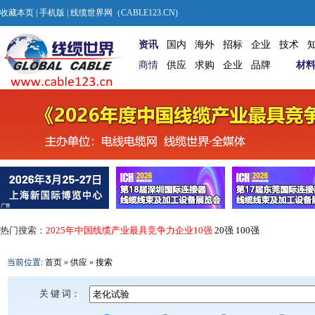
收藏本页
|
手机版
| 线缆世界网（CABLE123.CN)
资讯
国内
海外
招标
企业
技术
商情
供应
求购
企业
品牌
材
热门搜索：
2025年中国线缆产业最具竞争力企业10强
20强
100强
当前位置:
首页
»
供应
»
搜索
关 键 词：