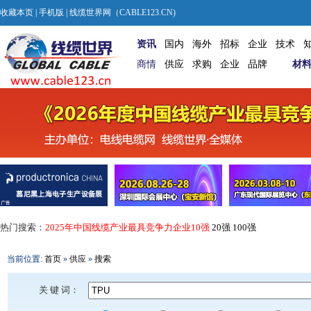
收藏本页
|
手机版
| 线缆世界网（CABLE123.CN)
资讯
国内
海外
招标
企业
技术
商情
供应
求购
企业
品牌
材
热门搜索：
2025年中国线缆产业最具竞争力企业10强
20强
100强
当前位置:
首页
»
供应
»
搜索
关 键 词：