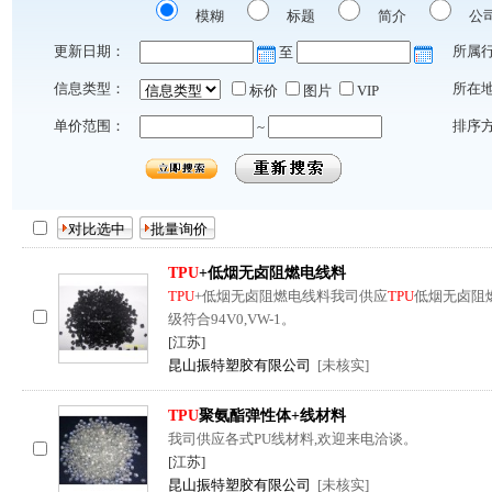
模糊
标题
简介
公
更新日期：
所属
至
信息类型：
所在
标价
图片
VIP
单价范围：
排序
~
TPU
+低烟无卤阻燃电线料
TPU
+低烟无卤阻燃电线料我司供应
TPU
低烟无卤阻
级符合94V0,VW-1。
[江苏]
昆山振特塑胶有限公司
[未核实]
TPU
聚氨酯弹性体+线材料
我司供应各式PU线材料,欢迎来电洽谈。
[江苏]
昆山振特塑胶有限公司
[未核实]