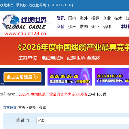
收藏本页
|
手机版
| 线缆世界网（CABLE123.CN)
资讯
国内
海外
招标
企业
技术
商情
供应
求购
企业
品牌
材
热门搜索：
2025年中国线缆产业最具竞争力企业10强
20强
100强
当前位置:
首页
»
视频
»
搜索
关 键 词：