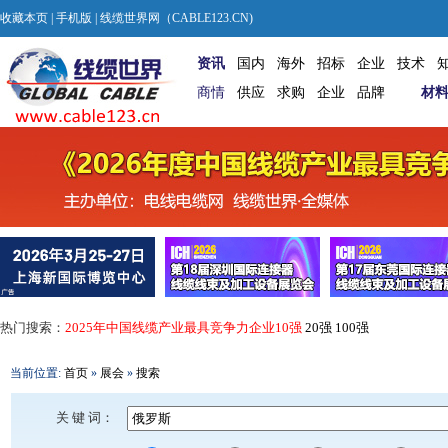
收藏本页
|
手机版
| 线缆世界网（CABLE123.CN)
资讯
国内
海外
招标
企业
技术
商情
供应
求购
企业
品牌
材
热门搜索：
2025年中国线缆产业最具竞争力企业10强
20强
100强
当前位置:
首页
»
展会
»
搜索
关 键 词：