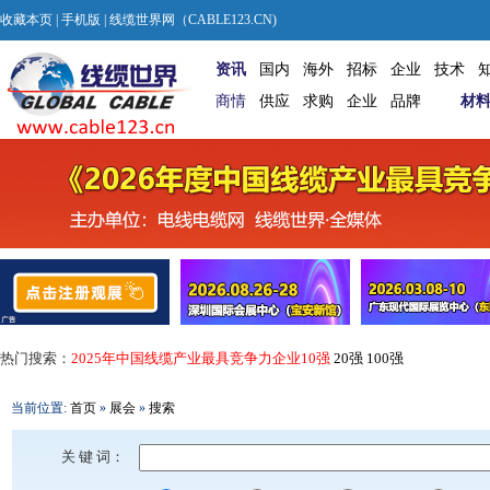
收藏本页
|
手机版
| 线缆世界网（CABLE123.CN)
资讯
国内
海外
招标
企业
技术
商情
供应
求购
企业
品牌
材
热门搜索：
2025年中国线缆产业最具竞争力企业10强
20强
100强
当前位置:
首页
»
展会
»
搜索
关 键 词：