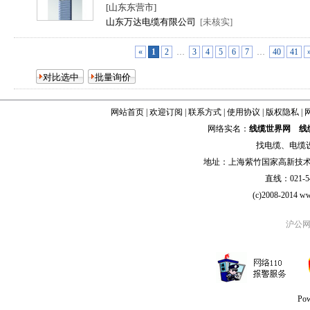
[山东东营市]
山东万达电缆有限公司
[未核实]
«
1
2
…
3
4
5
6
7
…
40
41
网站首页
|
欢迎订阅
|
联系方式
|
使用协议
|
版权隐私
|
网络实名：
线缆世界网
线
找
电缆
、
电缆
地址：上海紫竹国家高新技术科学
直线：021-54
(c)2008-2014 ww
沪公网安
Po