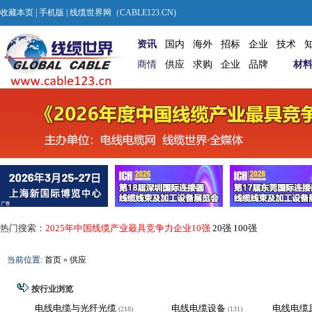
收藏本页
|
手机版
| 线缆世界网（CABLE123.CN)
资讯
国内
海外
招标
企业
技术
商情
供应
求购
企业
品牌
材
热门搜索：
2025年中国线缆产业最具竞争力企业10强
20强
100强
当前位置:
首页
»
供应
按行业浏览
电线电缆与光纤光缆
电线电缆设备
电线电缆
(218)
(131)