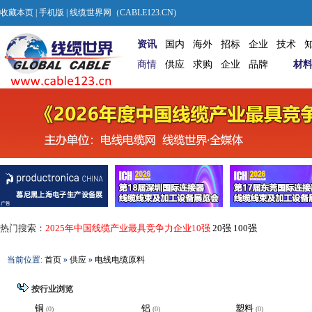
收藏本页
|
手机版
| 线缆世界网（CABLE123.CN)
资讯
国内
海外
招标
企业
技术
商情
供应
求购
企业
品牌
材
热门搜索：
2025年中国线缆产业最具竞争力企业10强
20强
100强
当前位置:
首页
»
供应
»
电线电缆原料
按行业浏览
铜
铝
塑料
(0)
(0)
(0)