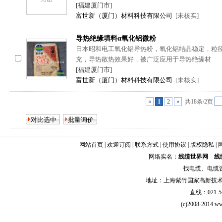
[福建厦门市]
富世新（厦门）材料科技有限公司
[未核实]
导热绝缘填料α氧化铝微粉
日本昭和电工氧化铝导热粉，氧化铝结晶稳定，粒
充，导热散热效果好，被广泛应用于导热绝缘材
[福建厦门市]
富世新（厦门）材料科技有限公司
[未核实]
«
1
2
»
共18条/2页
网站首页
|
欢迎订阅
|
联系方式
|
使用协议
|
版权隐私
|
网络实名：
线缆世界网
线
找
电缆
、
电缆
地址：上海紫竹国家高新技术科学
直线：021-54
(c)2008-2014 ww