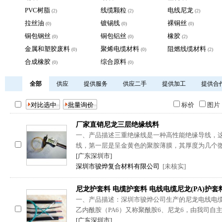
PVC树脂
线缆颗粒
电线尼龙
(2)
(2)
(2)
拉丝油
镀锡线
裸铜丝
(0)
(0)
(0)
铜包钢丝
铜包铝丝
橡胶
(0)
(0)
(2)
金属和塑胶废料
聚烯电缆材料
阻燃线缆材料
(0)
(0)
(2)
合成橡胶
综合原料
(0)
(0)
全部
供应
提供服务
供应二手
提供加工
提供合
标价
图
厂家直销尼龙三层绝缘线料
一、产品描述三重绝缘线是一种高性能绝缘导线，
线，第一层是呈金黄色的聚胺薄膜，其厚度为几个
[广东深圳市]
深圳市骏烨复合材料有限公司
[未核实]
尼龙护套料 电缆护套料 电线电缆尼龙(PA)护套
一、产品描述：深圳市骏烨公司生产的尼龙电线电缆护
乙内酰胺（PA6）又称聚酰胺6、尼龙6，由我司自
[广东深圳市]