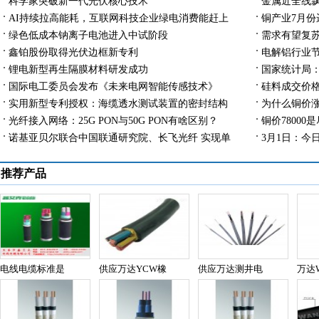
科学家突破新一代光伏核心技术
金属近全线飘
相关
AI持续拉高能耗，互联网科技企业绿电消费能赶上
铜产业7月份
沪银跌超1%
绿色低成本钠离子电池进入中试阶段
需求有望复苏
用电需求吗？
鑫铂股份取得光伏边框新专利
电解铝行业
锂电新型再生隔膜材料研发成功
国家统计局：
国际电工委员会发布《未来电网智能传感技术》
硅料成交价格
实用新型专利授权：海缆透水测试装置的密封结构
为什么铜价
光纤接入网络：25G PON与50G PON有啥区别？
铜价7800
及硅胶密封垫的成型模具
控？
诺基亚贝尔联合中国联通研究院、长飞光纤 实现单
3月1日：今
载波800G超长距测试
推荐产品
电线电缆标准是
供应万达YCW橡
供应万达测井电
万达W