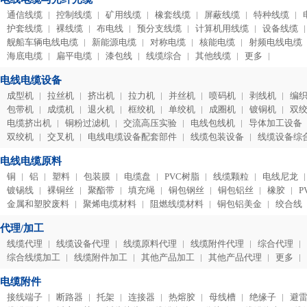
通信线缆
控制线缆
矿用线缆
橡套线缆
屏蔽线缆
特种线缆
护套线缆
裸线缆
布电线
预分支线缆
计算机用线缆
设备线缆
舰船车辆电线电缆
新能源电缆
对称电缆
核能电缆
射频电线电缆
海底电缆
扁平电缆
漆包线
线缆综合
其他线缆
更多
电线电缆设备
成型机
拉丝机
挤出机
拉力机
并丝机
喷码机
剥线机
编
包带机
成缆机
退火机
框绞机
单绞机
成圈机
镀铜机
双
电缆挤出机
铜粉过滤机
交流高压实验
电线包线机
导体加工设备
双绞机
交叉机
电线电缆设备配套部件
线缆包装设备
线缆设备综
电线电缆原料
铜
铝
塑料
包装膜
电缆盘
PVC树脂
线缆颗粒
电线尼龙
镀锡线
裸铜丝
聚酯带
填充绳
铜包钢丝
铜包铝丝
橡胶
P
金属和塑胶废料
聚烯电缆材料
阻燃线缆材料
铜包铝美金
绞合线
代理/加工
线缆代理
线缆设备代理
线缆原料代理
线缆附件代理
综合代理
综合线缆加工
线缆附件加工
其他产品加工
其他产品代理
更多
电缆附件
接线端子
断路器
托架
连接器
热熔胶
母线槽
绝缘子
避