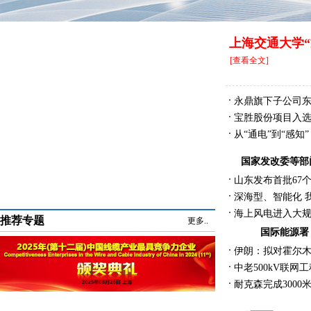
上海交通大学
[查看全文]
校董聘任仪
永鼎旗下子公司
业周
宝胜股份项目入选
例
从“通电”到“感知
国家发改委等部
山东发布首批67
深海型、智能化 
列
海上风电进入大
推荐专题
更多..
国际能源署
伊朗：拟对霍尔
中老500kV联网
与
耐克森完成300