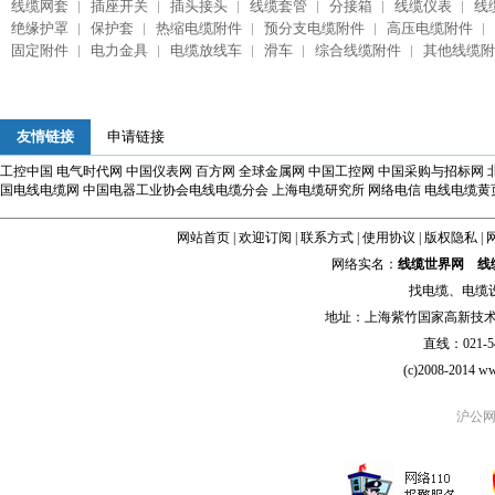
线缆网套
插座开关
插头接头
线缆套管
分接箱
线缆仪表
线
绝缘护罩
保护套
热缩电缆附件
预分支电缆附件
高压电缆附件
固定附件
电力金具
电缆放线车
滑车
综合线缆附件
其他线缆附
友情链接
申请链接
工控中国
电气时代网
中国仪表网
百方网
全球金属网
中国工控网
中国采购与招标网
国电线电缆网
中国电器工业协会电线电缆分会
上海电缆研究所
网络电信
电线电缆黄
网站首页
|
欢迎订阅
|
联系方式
|
使用协议
|
版权隐私
|
网络实名：
线缆世界网
线
找
电缆
、
电缆
地址：上海紫竹国家高新技术科学
直线：021-54
(c)2008-2014 ww
沪公网安