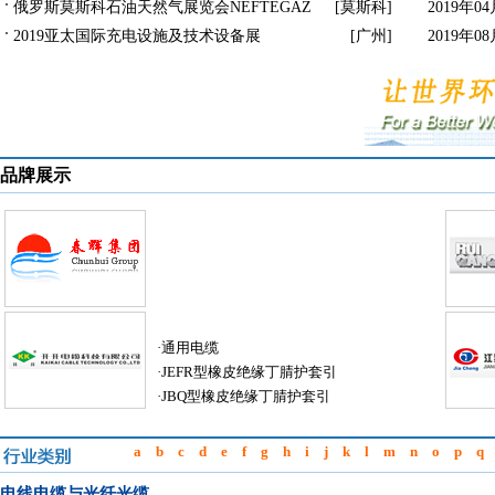
俄罗斯莫斯科石油天然气展览会NEFTEGAZ
[莫斯科] 2019年04
2019亚太国际充电设施及技术设备展
[广州] 2019年08
品牌展示
·通用电缆
·JEFR型橡皮绝缘丁腈护套引
·JBQ型橡皮绝缘丁腈护套引
a
b
c
d
e
f
g
h
i
j
k
l
m
n
o
p
q
电线电缆与光纤光缆