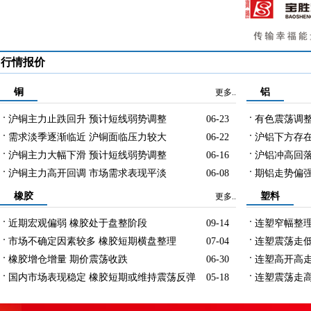
行情报价
铜
铝
更多..
沪铜主力止跌回升 预计短线弱势调整
06-23
有色震荡调整
需求淡季逐渐临近 沪铜面临压力较大
06-22
沪铝下方存在
沪铜主力大幅下滑 预计短线弱势调整
06-16
沪铝冲高回落
沪铜主力高开回调 市场需求表现平淡
06-08
期铝走势偏强
橡胶
塑料
更多..
近期宏观偏弱 橡胶处于盘整阶段
09-14
连塑窄幅整理
市场不确定因素较多 橡胶短期横盘整理
07-04
连塑震荡走低
橡胶增仓增量 期价震荡收跌
06-30
连塑高开高走
国内市场表现稳定 橡胶短期或维持震荡反弹
05-18
连塑震荡走高