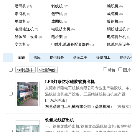
喷码机
剥线机
编织机
(15)
(17)
(0)
牵引机
包带机
成缆机
(0)
(0)
(0)
单绞机
成圈机
镀铜机
(0)
(0)
(0)
电缆输送机
电缆挤出机
铜粉过滤机
(0)
(0)
(0)
导体加工设备
电桥架
电缆提升机
(0)
(0)
(0)
交叉机
电线电缆设备配套部件
线缆包装设备
(0)
(1)
(
全部
供应
提供服务
供应二手
提供加工
提供合
标价
图
LED灯条防水硅胶管挤出机
东莞市鼎隆电工机械有限公司专业生产硅胶线、条
温线挤出机生产设备、三层绝缘线挤出机生产设
[广东东莞市]
东莞鼎隆电工机械有限公司（鼎隆机械）
[未核实]
铁氟龙线挤出机
一、铁氟龙线挤出机/铁氟龙高温线挤出机/氟塑料