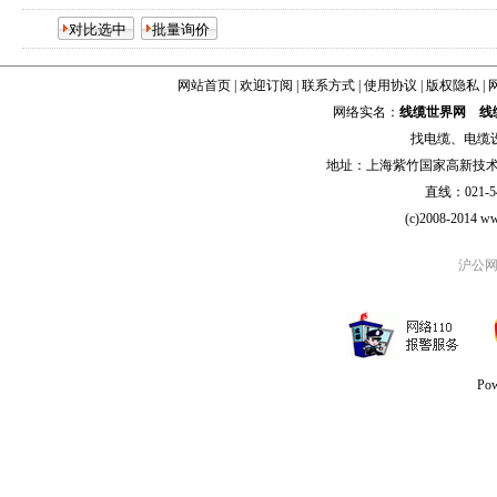
网站首页
|
欢迎订阅
|
联系方式
|
使用协议
|
版权隐私
|
网络实名：
线缆世界网
线
找
电缆
、
电缆
地址：上海紫竹国家高新技术科学
直线：021-54
(c)2008-2014 ww
沪公网安
Po