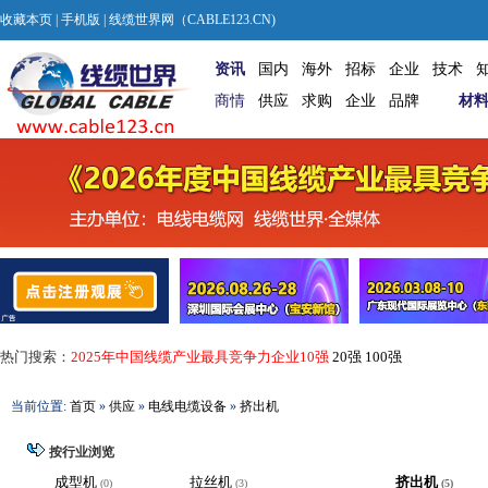
收藏本页
|
手机版
| 线缆世界网（CABLE123.CN)
资讯
国内
海外
招标
企业
技术
商情
供应
求购
企业
品牌
材
热门搜索：
2025年中国线缆产业最具竞争力企业10强
20强
100强
当前位置:
首页
»
供应
»
电线电缆设备
»
挤出机
按行业浏览
成型机
拉丝机
挤出机
(0)
(3)
(5)