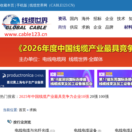
收藏本页
|
手机版
| 线缆世界网（CABLE123.CN)
资讯
国内
海外
招标
企业
技术
商情
供应
求购
企业
品牌
材
热门搜索：
2025年中国线缆产业最具竞争力企业10强
20强
100强
当前位置:
首页
»
求购
按行业浏览
电线电缆与光纤光缆
电线电缆设备
电线电缆
(15)
(8)