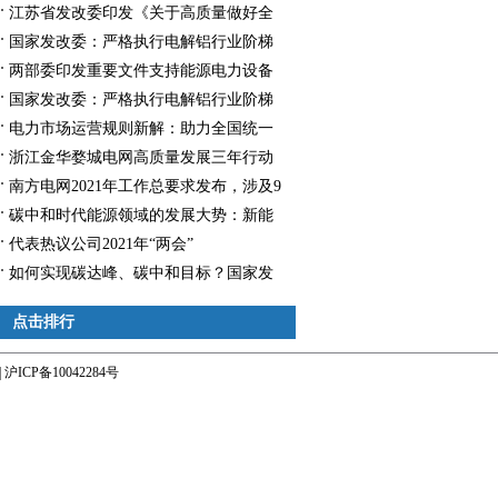
江苏省发改委印发《关于高质量做好全
省分布式光伏接网消纳的通知》
国家发改委：严格执行电解铝行业阶梯
电价政策
两部委印发重要文件支持能源电力设备
升级换代！
国家发改委：严格执行电解铝行业阶梯
电价政策
电力市场运营规则新解：助力全国统一
电力市场构建与新能源发展
浙江金华婺城电网高质量发展三年行动
计划（2024—2026年）
南方电网2021年工作总要求发布，涉及9
大重点10项工作内容
碳中和时代能源领域的发展大势：新能
源和跨界发展
代表热议公司2021年“两会”
如何实现碳达峰、碳中和目标？国家发
改委给出六措施！
点击排行
|
沪ICP备10042284号