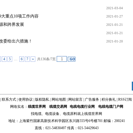
2021-03-04
9大重点10项工作内容
2021-01-27
源和跨界发展
2021-01-21
2021-01-21
改委给出六措施！
2021-01-20
3
4
5
…
6
7
»
共136条/7页
|
联系方式
|
使用协议
|
版权隐私
|
网站地图
|
网站留言
|
广告服务
|
积分换礼
|
RSS订阅
网络实名：
线缆世界网
线缆交易网
电线电缆行业网
电线电缆门户网
找
电缆
、
电缆设备
、
电缆原料
就上线缆世界网
地址：上海紫竹国家高新技术科学园区东川路555号6号楼701 邮编：200241
直线：021-54830497 传真：021-54429643