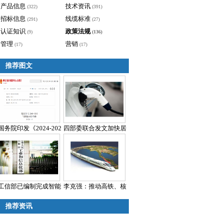
产品信息
技术资讯
(322)
(391)
招标信息
线缆标准
(291)
(27)
认证知识
政策法规
(9)
(136)
管理
营销
(17)
(17)
推荐图文
国务院印发《2024-202
四部委联合发文加快居
工信部已编制完成智能
李克强：推动高铁、核
推荐资讯