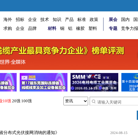
海外
招标
企业
技术
知识
产品
标准
政策
展会
国内
国
求购
企业
品牌
材料
铜
铝
橡胶
塑料
专题
竞争力
业10强
20强
100强
省分布式光伏接网消纳的通知》
2024-08-15