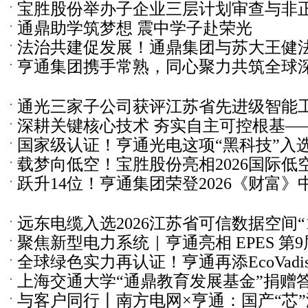
宝胜股份举办子企业三层计划审查与非
省先进级智能工厂拟入选名单
通鼎助学筑梦想 震中学子赴荣光
建设训战班
法治共建促发展！通鼎集团与苏大王健
亨通集团携手常熟，同心聚力共筑全球
签约
通光三家子公司获评江苏省先进级智能
深耕关键核心技术 夯实自主可控根基—
国家级认证！亨通光电这项“黑科技”入
产品通过国家级鉴定
载梦向低空！宝胜股份亮相2026国际低
跃升14位！亨通集团荣登2026《财富》中国
达成多项战略合作
位
远东电缆入选2026江苏省可信数据空间“1
聚焦新型电力系统｜亨通亮相 EPES 第
全球绿色实力再认证！亨通再添EcoVad
上海交通大学“通鼎教育发展基金”捐赠
与客户同行丨南方电网×亨通：国产“芯
式隆重举行 沈小平荣任校董