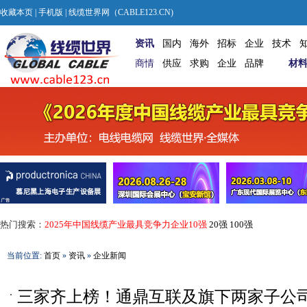
收藏本页
|
手机版
| 线缆世界网（CABLE123.CN)
资讯
国内
海外
招标
企业
技术
商情
供应
求购
企业
品牌
材
热门搜索：
2025年中国线缆产业最具竞争力企业10强
20强
100强
当前位置:
首页
»
资讯
»
企业新闻
三家齐上榜！通鼎互联及旗下两家子公司入选