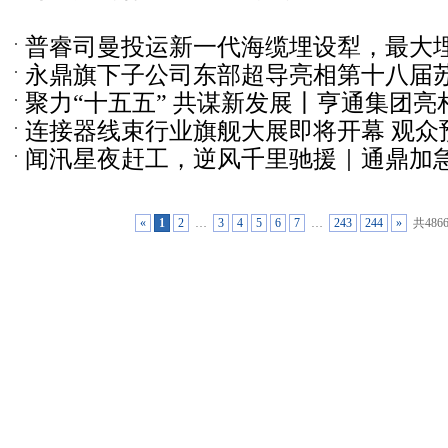
绘就涠洲“零碳海岛”
普睿司曼投运新一代海缆埋设犁，最大埋
永鼎旗下子公司东部超导亮相第十八届
聚力“十五五” 共谋新发展丨亨通集团
业周
连接器线束行业旗舰大展即将开幕 观众
规划峰会并获表彰
闻汛星夜赶工，逆风千里驰援｜通鼎加急交付
中...
头盒，全力保障广西抗洪通信生命线
«
1
2
…
3
4
5
6
7
…
243
244
»
共486