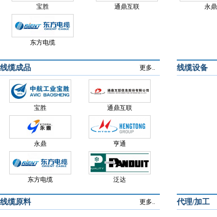
宝胜
通鼎互联
永鼎
东方电缆
线缆成品
线缆设备
更多..
宝胜
通鼎互联
永鼎
亨通
东方电缆
泛达
线缆原料
代理/加工
更多..