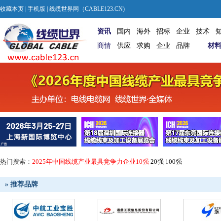
收藏本页
|
手机版
| 线缆世界网（CABLE123.CN)
资讯
国内
海外
招标
企业
技术
商情
供应
求购
企业
品牌
材
热门搜索：
2025年中国线缆产业最具竞争力企业10强
20强
100强
» 推荐品牌