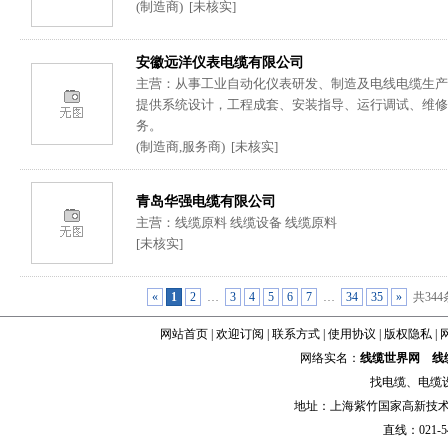
(制造商) [未核实]
安徽远洋仪表电缆有限公司
主营：从事工业自动化仪表研发、制造及电线电缆生产
提供系统设计，工程成套、安装指导、运行调试、维修
务。
(制造商,服务商) [未核实]
青岛华强电缆有限公司
主营：线缆原料 线缆设备 线缆原料
[未核实]
«
1
2
…
3
4
5
6
7
…
34
35
»
共344
网站首页
|
欢迎订阅
|
联系方式
|
使用协议
|
版权隐私
|
网络实名：
线缆世界网
线
找
电缆
、
电缆
地址：上海紫竹国家高新技术科学
直线：021-54