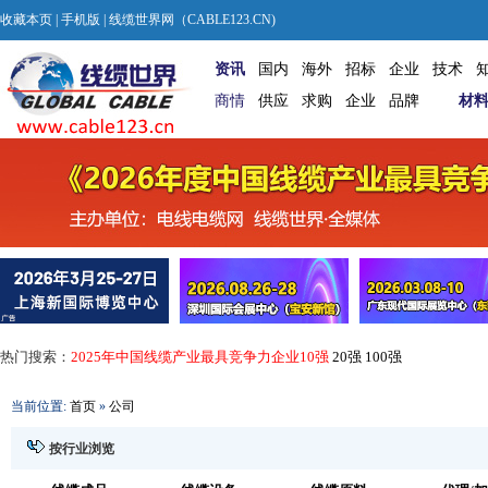
收藏本页
|
手机版
| 线缆世界网（CABLE123.CN)
资讯
国内
海外
招标
企业
技术
商情
供应
求购
企业
品牌
材
热门搜索：
2025年中国线缆产业最具竞争力企业10强
20强
100强
当前位置:
首页
»
公司
按行业浏览