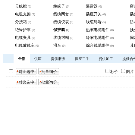
母线槽
绝缘子
避雷器
密
(0)
(0)
(0)
电缆支架
线缆网套
插座开关
插
(2)
(0)
(0)
分接箱
线缆仪表
线缆终端
防
(0)
(0)
(5)
绝缘护罩
保护套
热缩电缆附件
预
(0)
(0)
(0)
电缆夹具
线缆封帽
冷缩电缆附件
固
(0)
(0)
(0)
电缆放线车
滑车
综合线缆附件
其
(0)
(0)
(0)
全部
供应
提供服务
供应二手
提供加工
提供合
标价
图