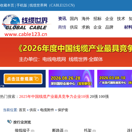
收藏本页
|
手机版
| 线缆世界网（CABLE123.CN)
资讯
国内
海外
招标
企业
技术
商情
供应
求购
企业
品牌
材
热门搜索：
2025年中国线缆产业最具竞争力企业10强
20强
100强
当前位置:
首页
»
供应
»
电缆附件
»
保护套
按行业浏览
接线端子
断路器
托架
连
(0)
(0)
(0)