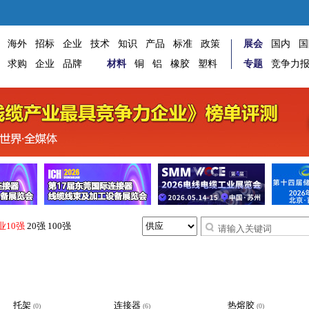
海外
招标
企业
技术
知识
产品
标准
政策
展会
国内
国
求购
企业
品牌
材料
铜
铝
橡胶
塑料
专题
竞争力
业10强
20强
100强
托架
连接器
热熔胶
(0)
(6)
(0)