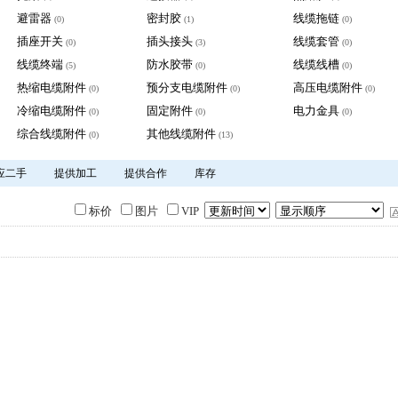
避雷器
密封胶
线缆拖链
(0)
(1)
(0)
插座开关
插头接头
线缆套管
(0)
(3)
(0)
线缆终端
防水胶带
线缆线槽
(5)
(0)
(0)
热缩电缆附件
预分支电缆附件
高压电缆附件
(0)
(0)
(0)
冷缩电缆附件
固定附件
电力金具
(0)
(0)
(0)
综合线缆附件
其他线缆附件
(0)
(13)
应二手
提供加工
提供合作
库存
标价
图片
VIP