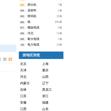
挤出机
7条
原材料
2条
喷码机
20条
线
894条
螺旋电缆
3条
河北
13条
耐火电缆
5条
电力电缆
33条
按地区浏览
北京
上海
天津
重庆
河北
山西
内蒙古
辽宁
吉林
黑龙江
江苏
浙江
安徽
福建
江西
山东