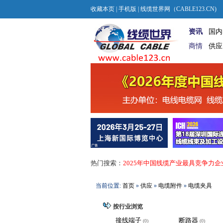
收藏本页
|
手机版
| 线缆世界网（CABLE123.CN)
资讯
国内
商情
供应
热门搜索：
2025年中国线缆产业最具竞争力企
当前位置:
首页
»
供应
»
电缆附件
»
电缆夹具
按行业浏览
接线端子
断路器
(0)
(0)