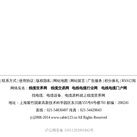
|
联系方式
|
使用协议
|
版权隐私
|
网站地图
|
网站留言
|
广告服务
|
积分换礼
|
RSS订阅
网络实名：
线缆世界网
线缆交易网
电线电缆行业网
电线电缆门户网
找
电缆
、
电缆设备
、
电缆原料
就上线缆世界网
地址：上海紫竹国家高新技术科学园区东川路555号6号楼701 邮编：200241
直线：021-54830497 传真：021-54429643
(c)2008-2014 www.cable123.cn All Rights Reserved
沪公网安备 31011202001842号