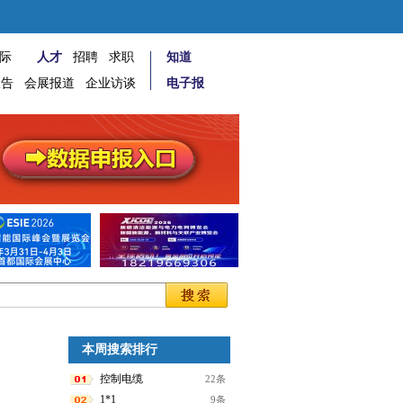
际
人才
招聘
求职
知道
报告
会展报道
企业访谈
电子报
本周搜索排行
控制电缆
22条
1*1
9条