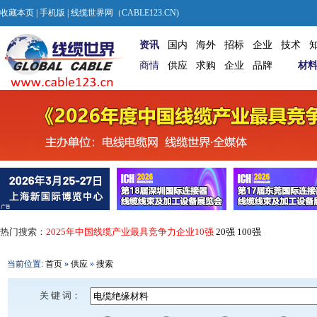
收藏本页
|
手机版
| 线缆世界网（CABLE123.CN)
资讯
国内
海外
招标
企业
技术
商情
供应
求购
企业
品牌
材
热门搜索：
2025年中国线缆产业最具竞争力企业10强
20强
100强
当前位置:
首页
»
供应
»
搜索
关 键 词：