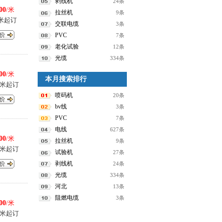
剥线机
24条
00
/米
拉丝机
9条
0米起订
交联电缆
3条
PVC
7条
老化试验
12条
光缆
334条
00
/米
本月搜索排行
0米起订
喷码机
20条
bv线
3条
PVC
7条
电线
627条
00
/米
拉丝机
9条
0米起订
试验机
27条
剥线机
24条
光缆
334条
河北
13条
阻燃电缆
3条
00
/米
0米起订