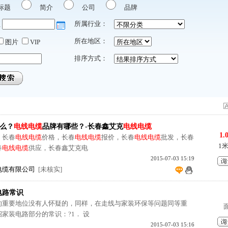
标题
简介
公司
品牌
所属行业：
至
所在地区：
图片
VIP
排序方式：
么？
电线电缆
品牌有哪些？-长春鑫艾克
电线电缆
1.
，长春
电线电缆
价格，长春
电线电缆
报价，长春
电线电缆
批发，长春
1
春
电线电缆
供应，长春鑫艾克电
2015-07-03 15:19
电缆有限公司
[未核实]
电路常识
的重要地位没有人怀疑的，同样，在走线与家装环保等问题同等重
家装电路部分的常识：?1． 设
2015-07-03 15:16