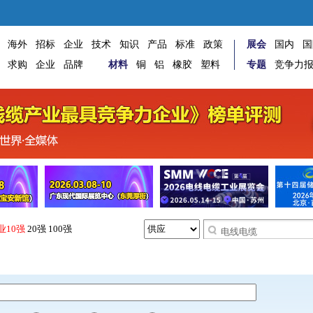
海外
招标
企业
技术
知识
产品
标准
政策
展会
国内
国
求购
企业
品牌
材料
铜
铝
橡胶
塑料
专题
竞争力
业10强
20强
100强