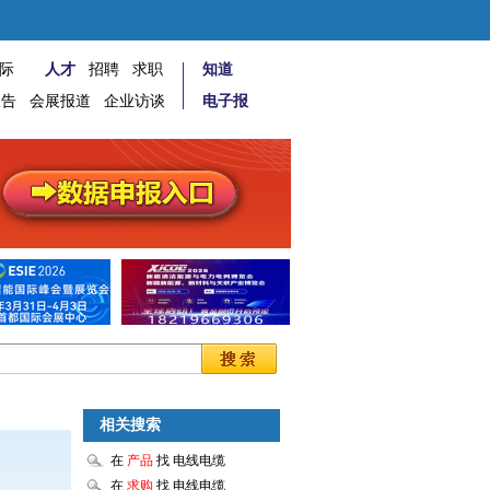
际
人才
招聘
求职
知道
报告
会展报道
企业访谈
电子报
相关搜索
在
产品
找 电线电缆
在
求购
找 电线电缆