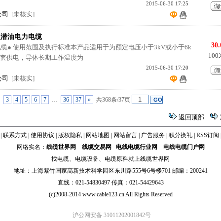
2015-06-30 17:25
公司
[未核实]
型潜油电力电缆
30.
力电缆● 使用范围及执行标准本产品适用于为额定电压小于3kV或小于6k
10
配套供电，导体长期工作温度为
2015-06-30 17:20
公司
[未核实]
…
3
4
5
6
7
…
36
37
»
共368条/37页
返回顶部
|
联系方式
|
使用协议
|
版权隐私
|
网站地图
|
网站留言
|
广告服务
|
积分换礼
|
RSS订阅
网络实名：
线缆世界网
线缆交易网
电线电缆行业网
电线电缆门户网
找
电缆
、
电缆设备
、
电缆原料
就上线缆世界网
地址：上海紫竹国家高新技术科学园区东川路555号6号楼701 邮编：200241
直线：021-54830497 传真：021-54429643
(c)2008-2014 www.cable123.cn All Rights Reserved
沪公网安备 31011202001842号