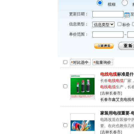
模糊
更新日期：
信息类型：
标价
单价范围：
~
电线电缆
标准是什
长春
电线电缆
厂家
电线电缆
生产，长
[吉林长春市]
长春市鑫艾克电线
家装用电很重要-
电路改造在装修中
要。在此也教你几招
[吉林长春市]