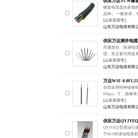
供应万达YCW橡
橡套电缆是由多股
品种。 一般来讲，
[山东东营市]
山东万达电缆有限
供应万达测井电缆
所属类别：探测电缆
缆，其主要功用是
[山东东营市]
山东万达电缆有限
万达W1F-8.0FL
全部采用特种镍铬钼
6Mpa）下，能够承
[山东东营市]
山东万达电缆有限
供应万达QYJYE
QYJYEQ 型潜油
于6kV的潜油电泵