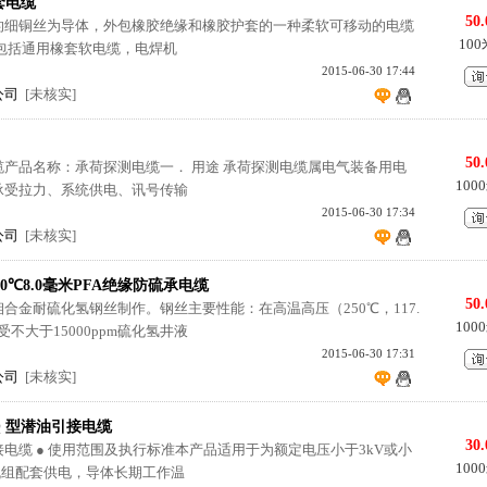
套电缆
50.
的细铜丝为导体，外包橡胶绝缘和橡胶护套的一种柔软可移动的电缆
10
包括通用橡套软电缆，电焊机
2015-06-30 17:44
公司
[未核实]
50.
产品名称：承荷探测电缆一． 用途 承荷探测电缆属电气装备用电
100
承受拉力、系统供电、讯号传输
2015-06-30 17:34
公司
[未核实]
250℃8.0毫米PFA绝缘防硫承电缆
50.
合金耐硫化氢钢丝制作。钢丝主要性能：在高温高压（250℃，117.
100
受不大于15000ppm硫化氢井液
2015-06-30 17:31
公司
[未核实]
Q 型潜油引接电缆
30.
引接电缆 ● 使用范围及执行标准本产品适用于为额定电压小于3kV或小
100
机组配套供电，导体长期工作温