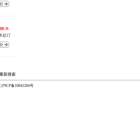
00
/米
0米起订
重新搜索
|
沪ICP备10042284号