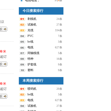
电线电缆，
约
4
条
今日搜索排行
剥线机
24条
面议
试验机
27条
光缆
334条
PVC
7条
bv线
3条
电线
627条
00
/米
同轴线缆
5条
米起订
特种
16条
护套线
9条
塑料
9条
本周搜索排行
00
/米
米起订
喷码机
20条
bv线
3条
电线
627条
试验机
27条