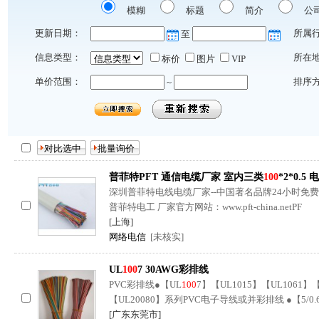
模糊
标题
简介
公
更新日期：
所属
至
信息类型：
所在
标价
图片
VIP
单价范围：
排序
~
普菲特PFT 通信电缆厂家 室内三类
100
*2*0.5
深圳普菲特电线电缆厂家--中国著名品牌24小时免费拨打厂
普菲特电工 厂家官方网站：www.pft-china.netPF
[上海]
网络电信
[未核实]
UL
100
7 30AWG彩排线
PVC彩排线●【UL
100
7】【UL1015】【UL1061】【
【UL20080】系列PVC电子导线或并彩排线 ●【5/0.
[广东东莞市]