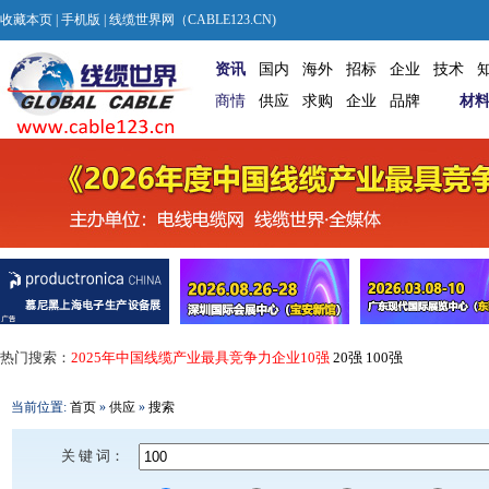
收藏本页
|
手机版
| 线缆世界网（CABLE123.CN)
资讯
国内
海外
招标
企业
技术
商情
供应
求购
企业
品牌
材
热门搜索：
2025年中国线缆产业最具竞争力企业10强
20强
100强
当前位置:
首页
»
供应
»
搜索
关 键 词：