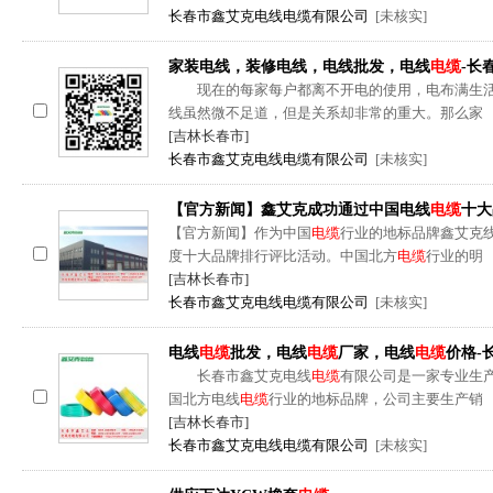
长春市鑫艾克电线电缆有限公司
[未核实]
家装电线，装修电线，电线批发，电线
电缆
-长
现在的每家每户都离不开电的使用，电布满生活
线虽然微不足道，但是关系却非常的重大。那么家
[吉林长春市]
长春市鑫艾克电线电缆有限公司
[未核实]
【官方新闻】鑫艾克成功通过中国电线
电缆
十大
【官方新闻】作为中国
电缆
行业的地标品牌鑫艾克
度十大品牌排行评比活动。中国北方
电缆
行业的明
[吉林长春市]
长春市鑫艾克电线电缆有限公司
[未核实]
电线
电缆
批发，电线
电缆
厂家，电线
电缆
价格-
长春市鑫艾克电线
电缆
有限公司是一家专业生
国北方电线
电缆
行业的地标品牌，公司主要生产销
[吉林长春市]
长春市鑫艾克电线电缆有限公司
[未核实]