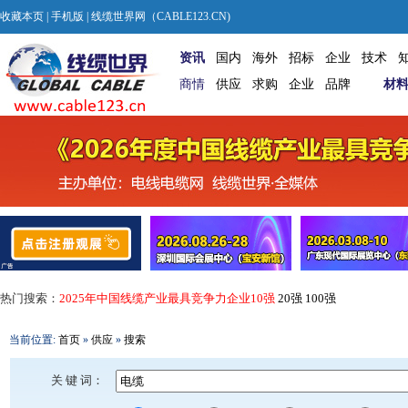
收藏本页
|
手机版
| 线缆世界网（CABLE123.CN)
资讯
国内
海外
招标
企业
技术
商情
供应
求购
企业
品牌
材
热门搜索：
2025年中国线缆产业最具竞争力企业10强
20强
100强
当前位置:
首页
»
供应
»
搜索
关 键 词：