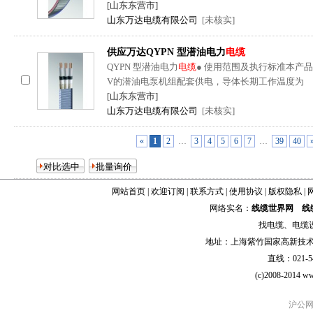
[山东东营市]
山东万达电缆有限公司
[未核实]
供应万达QYPN 型潜油电力
电缆
QYPN 型潜油电力
电缆
● 使用范围及执行标准本产品
V的潜油电泵机组配套供电，导体长期工作温度为
[山东东营市]
山东万达电缆有限公司
[未核实]
«
1
2
…
3
4
5
6
7
…
39
40
网站首页
|
欢迎订阅
|
联系方式
|
使用协议
|
版权隐私
|
网络实名：
线缆世界网
线
找
电缆
、
电缆
地址：上海紫竹国家高新技术科学
直线：021-54
(c)2008-2014 ww
沪公网安