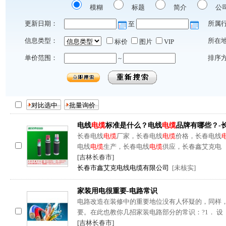
模糊
标题
简介
公
更新日期：
所属
至
信息类型：
所在
标价
图片
VIP
单价范围：
排序
~
电线
电缆
标准是什么？电线
电缆
品牌有哪些？-
长春电线
电缆
厂家，长春电线
电缆
价格，长春电线
电线
电缆
生产，长春电线
电缆
供应，长春鑫艾克电
[吉林长春市]
长春市鑫艾克电线电缆有限公司
[未核实]
家装用电很重要-电路常识
电路改造在装修中的重要地位没有人怀疑的，同样
要。在此也教你几招家装电路部分的常识：?1． 设
[吉林长春市]