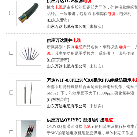
供应万达YCW橡套
电缆
橡套
电缆
是由多股的细铜丝为导体，外包橡胶绝缘
品种。 一般来讲，包括通用橡套软
电缆
，电焊机
[山东东营市]
山东万达电缆有限公司
[未核实]
供应万达测井
电缆
所属类别：探测
电缆
产品名称：承荷探测
电缆
一． 
缆
，其主要功用是承受拉力、系统供电、讯号传输
[山东东营市]
山东万达电缆有限公司
[未核实]
万达W1F-8.0FL250℃8.0毫米PFA绝缘防硫承
电
全部采用特种镍铬钼合金耐硫化氢钢丝制作。钢丝主要
6Mpa）下，能够承受不大于15000ppm硫化氢井液
[山东东营市]
山东万达电缆有限公司
[未核实]
供应万达QYJYEQ 型潜油引接
电缆
QYJYEQ 型潜油引接
电缆
● 使用范围及执行标准本
于6kV的潜油电泵机组配套供电，导体长期工作温