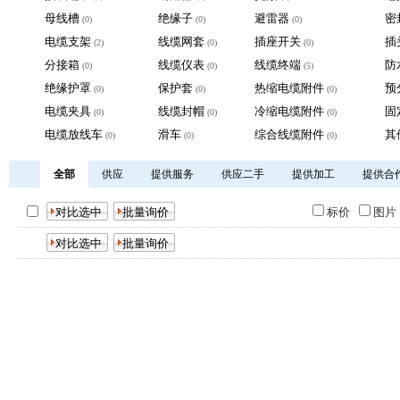
母线槽
绝缘子
避雷器
密
(0)
(0)
(0)
电缆支架
线缆网套
插座开关
插
(2)
(0)
(0)
分接箱
线缆仪表
线缆终端
防
(0)
(0)
(5)
绝缘护罩
保护套
热缩电缆附件
预
(0)
(0)
(0)
电缆夹具
线缆封帽
冷缩电缆附件
固
(0)
(0)
(0)
电缆放线车
滑车
综合线缆附件
其
(0)
(0)
(0)
全部
供应
提供服务
供应二手
提供加工
提供合
标价
图