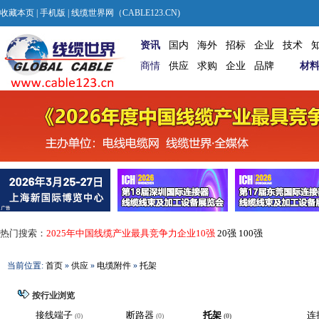
收藏本页
|
手机版
| 线缆世界网（CABLE123.CN)
资讯
国内
海外
招标
企业
技术
商情
供应
求购
企业
品牌
材
热门搜索：
2025年中国线缆产业最具竞争力企业10强
20强
100强
当前位置:
首页
»
供应
»
电缆附件
»
托架
按行业浏览
接线端子
断路器
托架
连
(0)
(0)
(0)