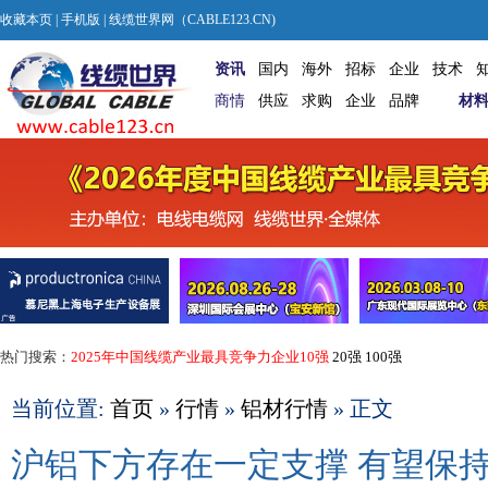
收藏本页
|
手机版
| 线缆世界网（CABLE123.CN)
资讯
国内
海外
招标
企业
技术
商情
供应
求购
企业
品牌
材
热门搜索：
2025年中国线缆产业最具竞争力企业10强
20强
100强
当前位置:
首页
»
行情
»
铝材行情
» 正文
沪铝下方存在一定支撑 有望保