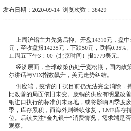
发布日期：2020-09-14 浏览次数：
38429
上周沪铝主力先扬后抑。开盘
14310
元，盘中
元，至收盘报
14235
元，下跌
50
元，跌幅
0.35%
止周五下午
3
：
00
（北京时间）报
1779
美元。
经济层面，全球政策仍处于宽松期，国内政
尔讲话与
VIX
指数飙升，美元走势纠结。
供应端，疫情的干扰目前仍无法完全消除，
比改善的局面依旧未变。废铜的供应有明显改
铜进口执行的标准仍未落地，或将影响四季度
季，库存累积，而海外则继续修复，
LME
库存
位。后续关注
“
金九银十
”
消费情况，需求端是否
观察。