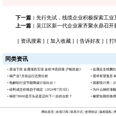
下一篇：
先行先试，线缆企业积极探索工业
上一篇：
吴江区新一代企业家齐聚永鼎召开
[
资讯搜索
] [
加入收藏
] [
告诉好友
] [
打
同类资讯
• 原油下跌 金属涨跌互现 金价冲高回落 沪银跌超3
• 金属近全线飘红
• 铜产业7月份运行态势分析
• 需求有望复苏
• 电解铝行业节能降碳计划出台！
• 国家统计局：
• 硅料成交价格趋于稳定（2024年7月3日）
• 为什么铜价涨
• 铜价78000是尽头还是迈向下一步的台阶？
• 橡胶短期价格
网站首页
|
欢迎订阅
|
联系方式
|
使用协议
|
版权隐私
|