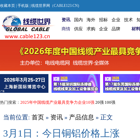
收藏本页
|
手机版
| 线缆世界网（CABLE123.CN)
资讯
国内
海外
招标
企业
技术
商情
供应
求购
企业
品牌
材
热门搜索：
2025年中国线缆产业最具竞争力企业10强
20强
100强
当前位置:
首页
»
资讯
»
产品信息
» 正文
3月1日：今日铜铝价格上涨