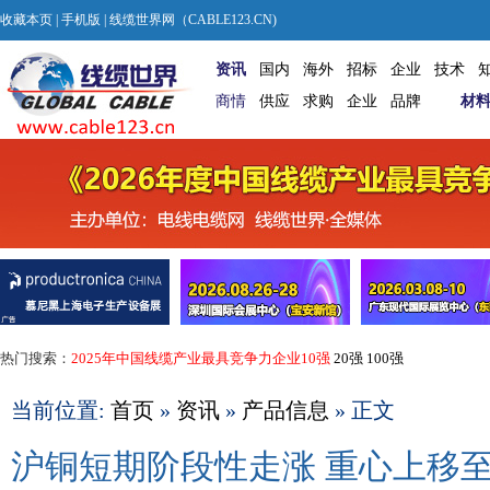
收藏本页
|
手机版
| 线缆世界网（CABLE123.CN)
资讯
国内
海外
招标
企业
技术
商情
供应
求购
企业
品牌
材
热门搜索：
2025年中国线缆产业最具竞争力企业10强
20强
100强
当前位置:
首页
»
资讯
»
产品信息
» 正文
沪铜短期阶段性走涨 重心上移