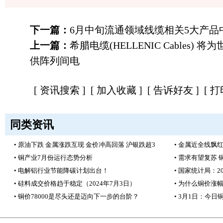
下一篇：
6月中旬流通领域线缆相关5大产品
上一篇：
希腊电缆(HELLENIC Cables
供阵列间电
[
资讯搜索
] [
加入收藏
] [
告诉好友
] [
打
同类资讯
• 原油下跌 金属涨跌互现 金价冲高回落 沪银跌超3
• 金属近全线飘红
• 铜产业7月份运行态势分析
• 需求有望复苏
• 电解铝行业节能降碳计划出台！
• 国家统计局：
• 硅料成交价格趋于稳定（2024年7月3日）
• 为什么铜价涨
• 铜价78000是尽头还是迈向下一步的台阶？
• 3月1日：今