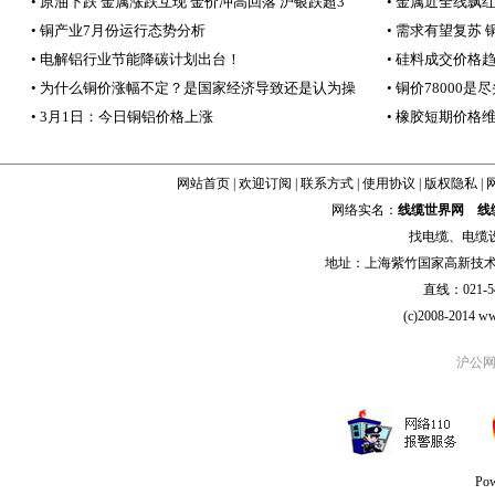
• 原油下跌 金属涨跌互现 金价冲高回落 沪银跌超3
• 金属近全线飘红
• 铜产业7月份运行态势分析
• 需求有望复苏
• 电解铝行业节能降碳计划出台！
• 硅料成交价格趋
• 为什么铜价涨幅不定？是国家经济导致还是认为操
• 铜价7800
• 3月1日：今日铜铝价格上涨
• 橡胶短期价格
网站首页
|
欢迎订阅
|
联系方式
|
使用协议
|
版权隐私
|
网络实名：
线缆世界网
线
找
电缆
、
电缆
地址：上海紫竹国家高新技术科学
直线：021-54
(c)2008-2014 ww
沪公网安
Po