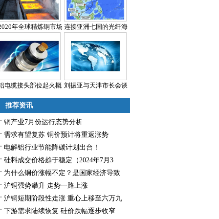
2020年全球精炼铜市场
连接亚洲七国的光纤海
铝电缆接头部位起火概
刘振亚与天津市长会谈
推荐资讯
铜产业7月份运行态势分析
需求有望复苏 铜价预计将重返涨势
电解铝行业节能降碳计划出台！
硅料成交价格趋于稳定（2024年7月3
日）
为什么铜价涨幅不定？是国家经济导致
还是认为操控？
沪铜强势攀升 走势一路上涨
沪铜短期阶段性走涨 重心上移至六万九
下游需求陆续恢复 硅价跌幅逐步收窄