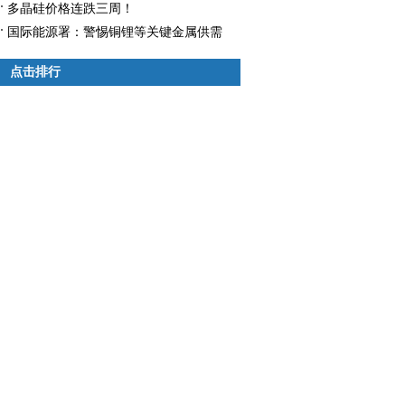
多晶硅价格连跌三周！
国际能源署：警惕铜锂等关键金属供需
失衡
点击排行