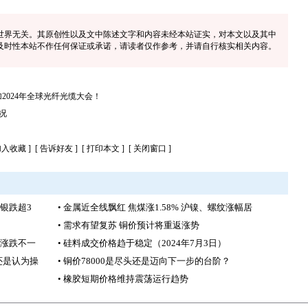
世界无关。其原创性以及文中陈述文字和内容未经本站证实，对本文以及其中
及时性本站不作任何保证或承诺，请读者仅作参考，并请自行核实相关内容。
您参加2024年全球光纤光缆大会！
况
加入收藏
] [
告诉好友
] [
打印本文
] [
关闭窗口
]
沪银跌超3
• 金属近全线飘红 焦煤涨1.58% 沪镍、螺纹涨幅居
• 需求有望复苏 铜价预计将重返涨势
格涨跌不一
• 硅料成交价格趋于稳定（2024年7月3日）
还是认为操
• 铜价78000是尽头还是迈向下一步的台阶？
• 橡胶短期价格维持震荡运行趋势