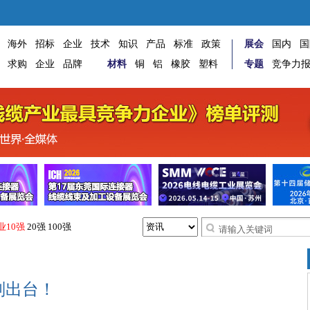
海外
招标
企业
技术
知识
产品
标准
政策
展会
国内
国
求购
企业
品牌
材料
铜
铝
橡胶
塑料
专题
竞争力
业10强
20强
100强
划出台！