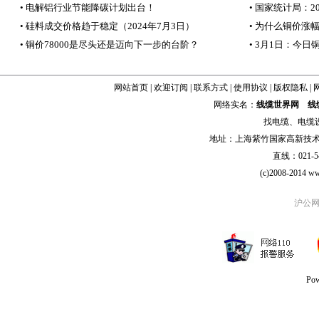
• 电解铝行业节能降碳计划出台！
• 国家统计局：
• 硅料成交价格趋于稳定（2024年7月3日）
• 为什么铜价涨
• 铜价78000是尽头还是迈向下一步的台阶？
• 3月1日：今
网站首页
|
欢迎订阅
|
联系方式
|
使用协议
|
版权隐私
|
网络实名：
线缆世界网
线
找
电缆
、
电缆
地址：上海紫竹国家高新技术科学
直线：021-54
(c)2008-2014 ww
沪公网安
Po