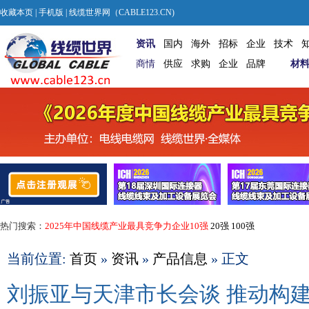
收藏本页
|
手机版
| 线缆世界网（CABLE123.CN)
资讯
国内
海外
招标
企业
技术
商情
供应
求购
企业
品牌
材
热门搜索：
2025年中国线缆产业最具竞争力企业10强
20强
100强
当前位置:
首页
»
资讯
»
产品信息
» 正文
刘振亚与天津市长会谈 推动构