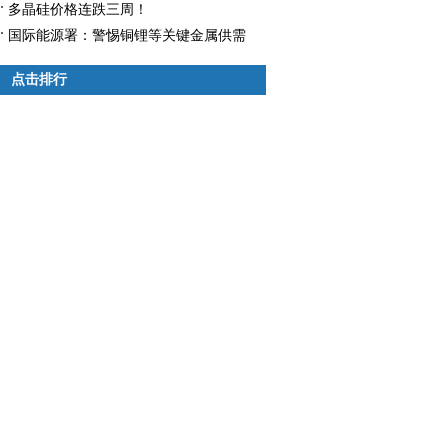
多晶硅价格连跌三周！
国际能源署：警惕铜锂等关键金属供需
失衡
点击排行