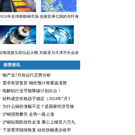
2020年全球精炼铜市场
连接亚洲七国的光纤海
铝电缆接头部位起火概
刘振亚与天津市长会谈
推荐资讯
铜产业7月份运行态势分析
需求有望复苏 铜价预计将重返涨势
电解铝行业节能降碳计划出台！
硅料成交价格趋于稳定（2024年7月3
日）
为什么铜价涨幅不定？是国家经济导致
还是认为操控？
沪铜强势攀升 走势一路上涨
沪铜短期阶段性走涨 重心上移至六万九
下游需求陆续恢复 硅价跌幅逐步收窄