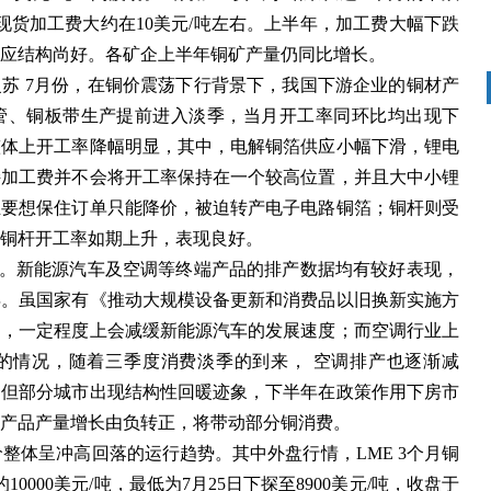
现货加工费大约在10美元/吨左右。上半年，加工费大幅下跌
应结构尚好。各矿企上半年铜矿产量仍同比增长。
苏 7月份，在铜价震荡下行背景下，我国下游企业的铜材产
管、铜板带生产提前进入淡季，当月开工率同环比均出现下
整体上开工率降幅明显，其中，电解铜箔供应小幅下滑，锂电
持加工费并不会将开工率保持在一个较高位置，并且大中小锂
业要想保住订单只能降价，被迫转产电子电路铜箔；铜杆则受
铜杆开工率如期上升，表现良好。
好。新能源汽车及空调等终端产品的排产数据均有较好表现，
年。虽国家有《推动大规模设备更新和消费品以旧换新实施方
口，一定程度上会减缓新能源汽车的发展速度；而空调行业上
的情况，随着三季度消费淡季的到来， 空调排产也逐渐减
，但部分城市出现结构性回暖迹象，下半年在政策作用下房市
产品产量增长由负转正，将带动部分铜消费。
铜价整体呈冲高回落的运行趋势。其中外盘行情，LME 3个月铜
的10000美元/吨，最低为7月25日下探至8900美元/吨，收盘于