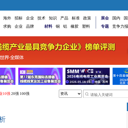
海外
招标
企业
技术
知识
产品
标准
政策
展会
国内
国
求购
企业
品牌
材料
铜
铝
橡胶
塑料
专题
竞争力
业10强
20强
100强
析