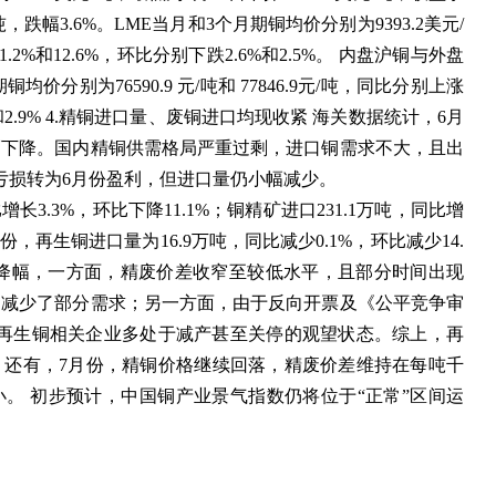
/吨，跌幅3.6%。LME当月和3个月期铜均价分别为9393.2美元/
1.2%和12.6%，环比分别下跌2.6%和2.5%。 内盘沪铜与外盘
均价分别为76590.9 元/吨和 77846.9元/吨，同比分别上涨
1%和2.9% 4.精铜进口量、废铜进口均现收紧 海关数据统计，6月
幅下降。国内精铜供需格局严重过剩，进口铜需求不大，且出
亏损转为6月份盈利，但进口量仍小幅减少。
增长3.3%，环比下降11.1%；铜精矿进口231.1万吨，同比增
月份，再生铜进口量为16.9万吨，同比减少0.1%，环比减少14.
大降幅，一方面，精废价差收窄至较低水平，且部分时间出现
，减少了部分需求；另一方面，由于反向开票及《公平竞争审
，再生铜相关企业多处于减产甚至关停的观望状态。综上，再
。还有，7月份，精铜价格继续回落，精废价差维持在每吨千
。 初步预计，中国铜产业景气指数仍将位于“正常”区间运