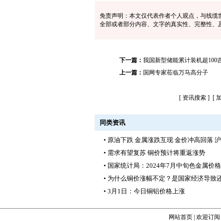
免责声明：本文仅代表作者个人观点，与线缆
全部或者部分内容、文字的真实性、完整性、
下一篇：
我国新型储能累计装机超100
上一篇：
国网专家莅临万马高分子
[
资讯搜索
] [
同类资讯
• 原油下跌 金属涨跌互现 金价冲高回落 
• 需求有望复苏 铜价预计将重返涨势
• 国家统计局：2024年7月中旬色金属价
• 为什么铜价涨幅不定？是国家经济导致
• 3月1日：今日铜铝价格上涨
网站首页
|
欢迎订阅