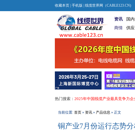
收藏本页
|
手机版
| 线缆世界网（CABLE123.CN)
资讯
国内
商情
供应
热门搜索：
2025年中国线缆产业最具竞争力企
当前位置:
首页
»
资讯
»
产品信息
» 正文
铜产业7月份运行态势分