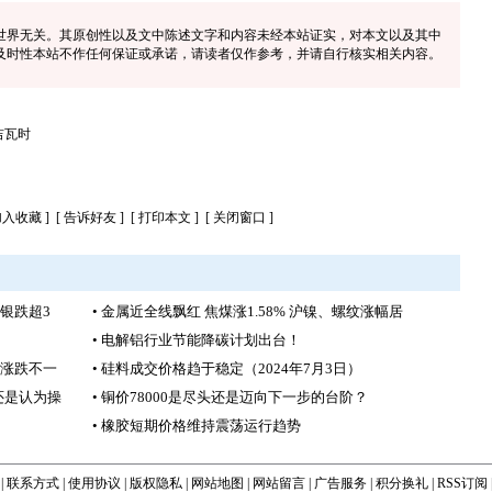
世界无关。其原创性以及文中陈述文字和内容未经本站证实，对本文以及其中
及时性本站不作任何保证或承诺，请读者仅作参考，并请自行核实相关内容。
吉瓦时
加入收藏
] [
告诉好友
] [
打印本文
] [
关闭窗口
]
沪银跌超3
• 金属近全线飘红 焦煤涨1.58% 沪镍、螺纹涨幅居
• 电解铝行业节能降碳计划出台！
格涨跌不一
• 硅料成交价格趋于稳定（2024年7月3日）
还是认为操
• 铜价78000是尽头还是迈向下一步的台阶？
• 橡胶短期价格维持震荡运行趋势
|
联系方式
|
使用协议
|
版权隐私
|
网站地图
|
网站留言
|
广告服务
|
积分换礼
|
RSS订阅