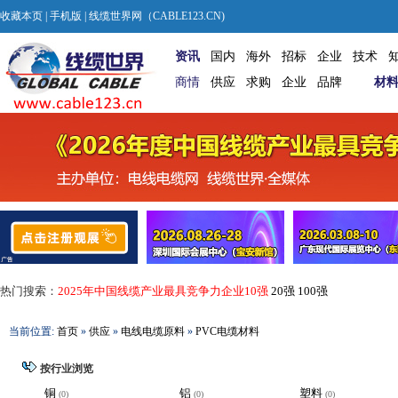
收藏本页
|
手机版
| 线缆世界网（CABLE123.CN)
资讯
国内
海外
招标
企业
技术
商情
供应
求购
企业
品牌
材
热门搜索：
2025年中国线缆产业最具竞争力企业10强
20强
100强
当前位置:
首页
»
供应
»
电线电缆原料
»
PVC电缆材料
按行业浏览
铜
铝
塑料
(0)
(0)
(0)