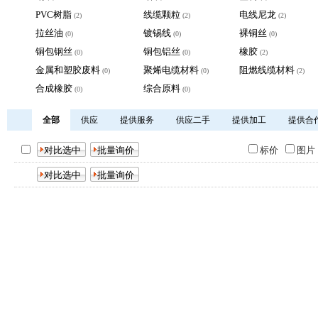
PVC树脂
线缆颗粒
电线尼龙
(2)
(2)
(2)
拉丝油
镀锡线
裸铜丝
(0)
(0)
(0)
铜包钢丝
铜包铝丝
橡胶
(0)
(0)
(2)
金属和塑胶废料
聚烯电缆材料
阻燃线缆材料
(0)
(0)
(2)
合成橡胶
综合原料
(0)
(0)
全部
供应
提供服务
供应二手
提供加工
提供合
标价
图