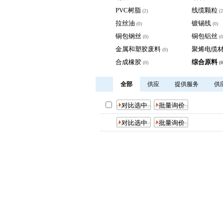
PVC树脂
线缆颗粒
(2)
(2
拉丝油
镀锡线
(0)
(0)
铜包钢丝
铜包铝丝
(0)
(0
金属和塑胶废料
聚烯电缆
(0)
合成橡胶
综合原料
(0)
(0
全部
供应
提供服务
供