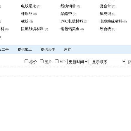
电线尼龙
线缆钢带
复合带
)
(2)
(0)
(0)
裸铜丝
聚酯带
填充绳
(0)
(0)
(0)
橡胶
PVC电缆材料
电缆绝缘材料
)
(2)
(0)
(5)
材料
阻燃线缆材料
铜包铝美金
绞合线
(0)
(2)
(0)
(0)
)
应二手
提供加工
提供合作
库存
标价
图片
VIP