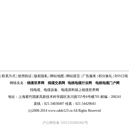
|
联系方式
|
使用协议
|
版权隐私
|
网站地图
|
网站留言
|
广告服务
|
积分换礼
|
RSS订阅
网络实名：
线缆世界网
线缆交易网
电线电缆行业网
电线电缆门户网
找
电缆
、
电缆设备
、
电缆原料
就上线缆世界网
地址：上海紫竹国家高新技术科学园区东川路555号6号楼701 邮编：200241
直线：021-54830497 传真：021-54429643
(c)2008-2014 www.cable123.cn All Rights Reserved
沪公网安备 31011202001842号