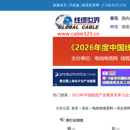
收藏本页
|
手机版
| 线缆世界网（CABLE123.CN)
资讯
国内
商情
供应
热门搜索：
2025年中国线缆产业最具竞争力企
当前位置:
首页
»
供应
»
电线电缆原料
»
综合原
按行业浏览
铜
铝
(0)
(0)