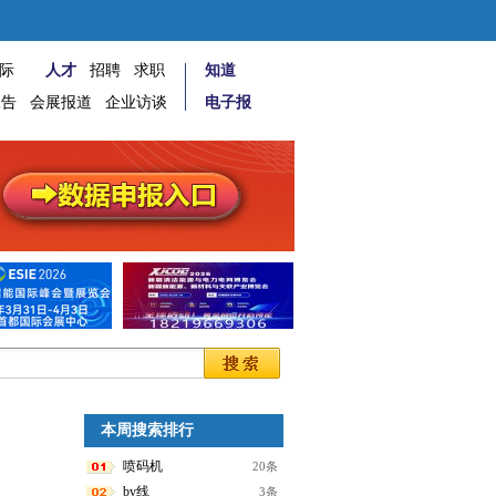
际
人才
招聘
求职
知道
报告
会展报道
企业访谈
电子报
本周搜索排行
喷码机
20条
bv线
3条