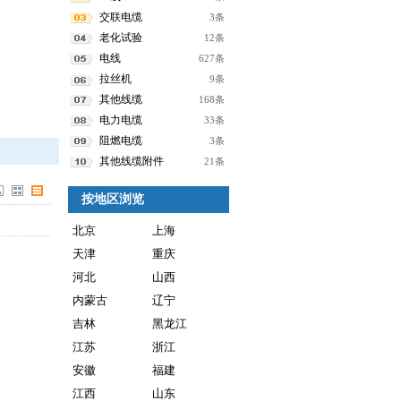
交联电缆
3条
老化试验
12条
电线
627条
拉丝机
9条
其他线缆
168条
电力电缆
33条
阻燃电缆
3条
其他线缆附件
21条
按地区浏览
北京
上海
天津
重庆
河北
山西
内蒙古
辽宁
吉林
黑龙江
江苏
浙江
安徽
福建
江西
山东