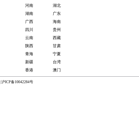
河南
湖北
湖南
广东
广西
海南
四川
贵州
云南
西藏
陕西
甘肃
青海
宁夏
新疆
台湾
香港
澳门
|
沪ICP备10042284号