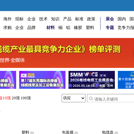
海外
招标
企业
技术
知识
产品
标准
政策
展会
国内
国
求购
企业
品牌
材料
铜
铝
橡胶
塑料
专题
竞争力
业10强
20强
100强
料
塑料
包装膜
电缆盘
(0)
(0)
(0)