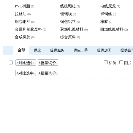
PVC树脂
线缆颗粒
电线尼龙
(2)
(2)
(2)
拉丝油
镀锡线
裸铜丝
(0)
(0)
(0)
铜包钢丝
铜包铝丝
橡胶
(0)
(0)
(2)
金属和塑胶废料
聚烯电缆材料
阻燃线缆材料
(0)
(0)
(2)
合成橡胶
综合原料
(0)
(0)
全部
供应
提供服务
供应二手
提供加工
提供合
标价
图