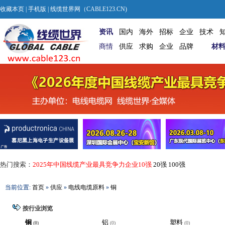
收藏本页
|
手机版
| 线缆世界网（CABLE123.CN)
资讯
国内
海外
招标
企业
技术
商情
供应
求购
企业
品牌
材
热门搜索：
2025年中国线缆产业最具竞争力企业10强
20强
100强
当前位置:
首页
»
供应
»
电线电缆原料
»
铜
按行业浏览
铜
铝
塑料
(0)
(0)
(0)