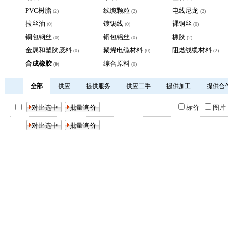
PVC树脂
线缆颗粒
电线尼龙
(2)
(2)
(2)
拉丝油
镀锡线
裸铜丝
(0)
(0)
(0)
铜包钢丝
铜包铝丝
橡胶
(0)
(0)
(2)
金属和塑胶废料
聚烯电缆材料
阻燃线缆材料
(0)
(0)
(2)
合成橡胶
综合原料
(0)
(0)
全部
供应
提供服务
供应二手
提供加工
提供合
标价
图