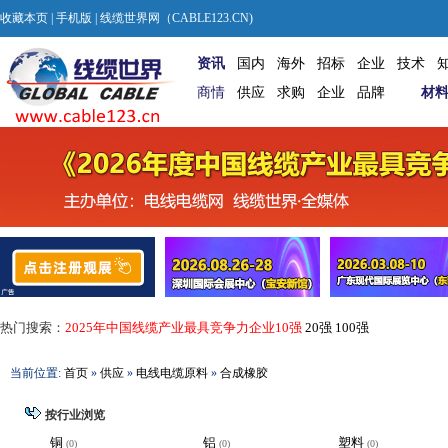
收藏本页
|
手机版
| 线缆世界网（CABLE123.CN)
资讯
国内
海外
招标
企业
技术
商情
供应
求购
企业
品牌
材
热门搜索：
2025年中国线缆产业最具竞争力企业10强
20强
100强
当前位置:
首页
»
供应
»
电线电缆原料
»
合成橡胶
按行业浏览
铜
铝
塑料
(0)
(0)
(0)