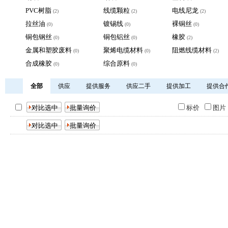
PVC树脂
线缆颗粒
电线尼龙
(2)
(2)
(2)
拉丝油
镀锡线
裸铜丝
(0)
(0)
(0)
铜包钢丝
铜包铝丝
橡胶
(0)
(0)
(2)
金属和塑胶废料
聚烯电缆材料
阻燃线缆材料
(0)
(0)
(2)
合成橡胶
综合原料
(0)
(0)
全部
供应
提供服务
供应二手
提供加工
提供合
标价
图