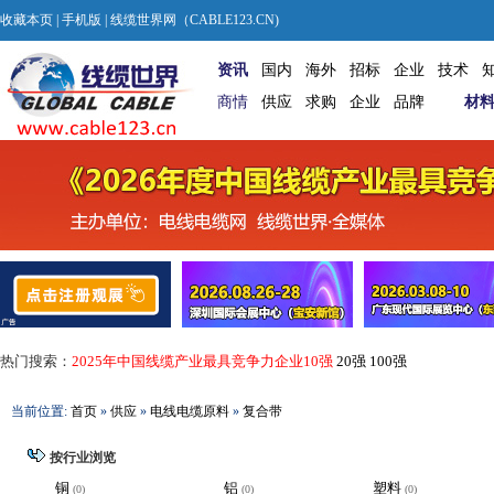
收藏本页
|
手机版
| 线缆世界网（CABLE123.CN)
资讯
国内
海外
招标
企业
技术
商情
供应
求购
企业
品牌
材
热门搜索：
2025年中国线缆产业最具竞争力企业10强
20强
100强
当前位置:
首页
»
供应
»
电线电缆原料
»
复合带
按行业浏览
铜
铝
塑料
(0)
(0)
(0)