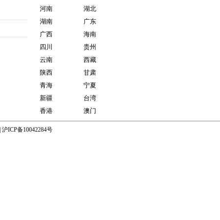
河南
湖北
湖南
广东
广西
海南
四川
贵州
云南
西藏
陕西
甘肃
青海
宁夏
新疆
台湾
香港
澳门
|
沪ICP备10042284号