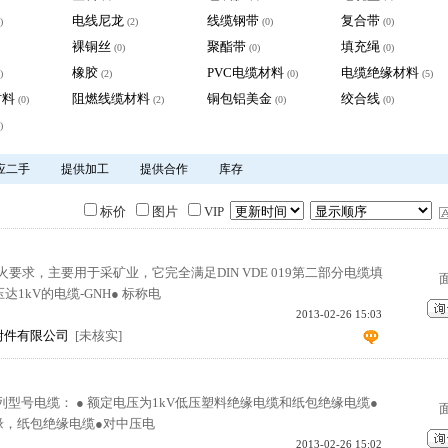
电线尼龙
线缆钢带
复合带
)
(2)
(0)
(0)
裸铜丝
聚酯带
填充绳
(0)
(0)
(0)
橡胶
PVC电缆材料
电缆绝缘材料
)
(2)
(0)
(5)
材料
阻燃线缆材料
铜包铝美金
绞合线
(0)
(2)
(0)
(0)
)
应二手
提供加工
提供合作
库存
标价
图片
VIP
要求，主要用于采矿业，它完全满足DIN VDE 019第二部分电缆填
达1kV的电缆-GNH● 标称电
2013-02-26 15:03
附件有限公司
[未核实]
列型号电缆： ● 额定电压为1kV低压塑料绝缘电缆和纸包绝缘电缆●
缘，纸包绝缘电缆●对中压电
2013-02-26 15:02