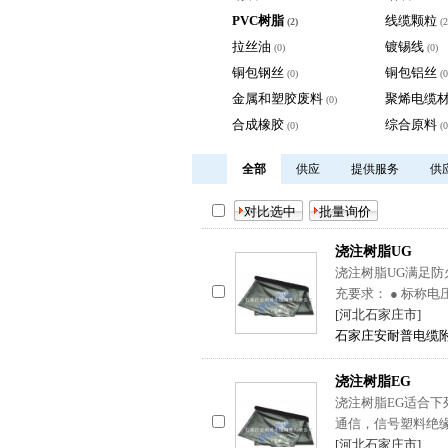
PVC树脂
线缆颗粒
(2)
(2
拉丝油
镀锡线
(0)
(0)
铜包钢丝
铜包铝丝
(0)
(0
金属和塑胶废料
聚烯电缆
(0)
合成橡胶
综合原料
(0)
(0
全部
供应
提供服务
供
浇注树脂UG
浇注树脂UG满足防火
充要求： ● 标称电压
[河北石家庄市]
石家庄安耐普电缆
浇注树脂EG
浇注树脂EG适合下
通信，信号塑料绝
[河北石家庄市]