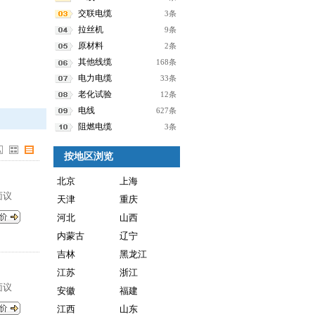
交联电缆
3条
拉丝机
9条
原材料
2条
其他线缆
168条
电力电缆
33条
老化试验
12条
电线
627条
阻燃电缆
3条
按地区浏览
北京
上海
面议
天津
重庆
河北
山西
内蒙古
辽宁
吉林
黑龙江
江苏
浙江
面议
安徽
福建
江西
山东