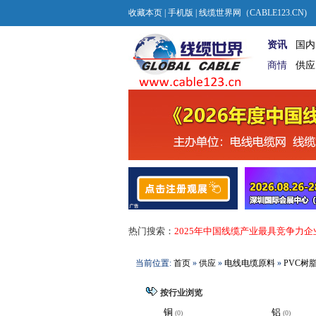
收藏本页
|
手机版
| 线缆世界网（CABLE123.CN)
资讯
国内
商情
供应
热门搜索：
2025年中国线缆产业最具竞争力企
当前位置:
首页
»
供应
»
电线电缆原料
»
PVC树
按行业浏览
铜
铝
(0)
(0)