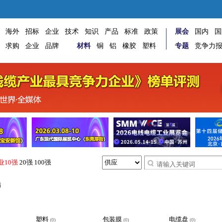
海外
招标
企业
技术
知识
产品
标准
政策
展会
国内
国
求购
企业
品牌
材料
铜
铝
橡胶
塑料
专题
竞争力
业10强
20强
100强
脂
塑料
包装膜
电缆盘
(0)
(0)
(0)