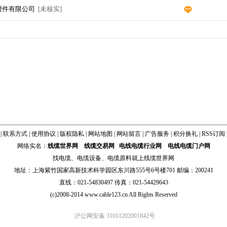
附件有限公司
[未核实]
|
联系方式
|
使用协议
|
版权隐私
|
网站地图
|
网站留言
|
广告服务
|
积分换礼
|
RSS订阅
网络实名：
线缆世界网
线缆交易网
电线电缆行业网
电线电缆门户网
找
电缆
、
电缆设备
、
电缆原料
就上线缆世界网
地址：上海紫竹国家高新技术科学园区东川路555号6号楼701 邮编：200241
直线：021-54830497 传真：021-54429643
(c)2008-2014 www.cable123.cn All Rights Reserved
沪公网安备 31011202001842号