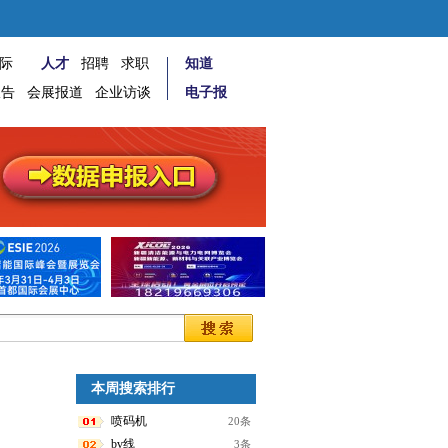
际
人才
招聘
求职
知道
报告
会展报道
企业访谈
电子报
本周搜索排行
喷码机
20条
bv线
3条