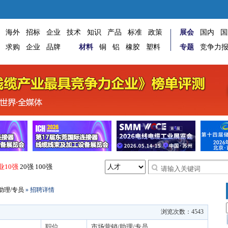
海外
招标
企业
技术
知识
产品
标准
政策
展会
国内
国
求购
企业
品牌
材料
铜
铝
橡胶
塑料
专题
竞争力
业10强
20强
100强
助理/专员
» 招聘详情
浏览次数：
4543
职位
市场营销/助理/专员