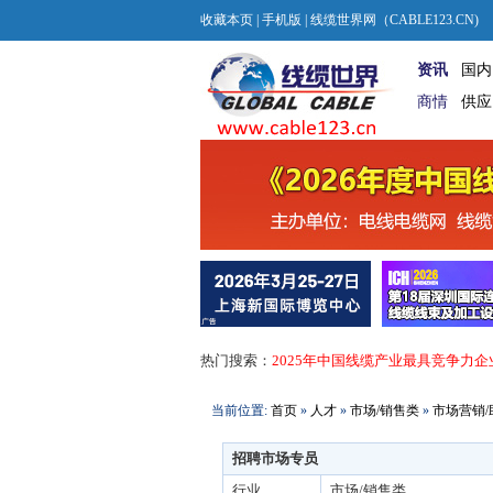
收藏本页
|
手机版
| 线缆世界网（CABLE123.CN)
资讯
国内
商情
供应
热门搜索：
2025年中国线缆产业最具竞争力企
当前位置:
首页
»
人才
»
市场/销售类
»
市场营销/
招聘市场专员
行业
市场/销售类