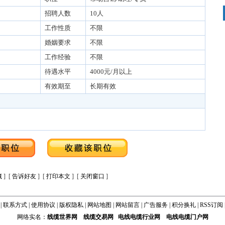
招聘人数
10人
工作性质
不限
婚姻要求
不限
工作经验
不限
待遇水平
4000元/月以上
有效期至
长期有效
藏
] [
告诉好友
] [
打印本文
] [
关闭窗口
]
|
联系方式
|
使用协议
|
版权隐私
|
网站地图
|
网站留言
|
广告服务
|
积分换礼
|
RSS订阅
网络实名：
线缆世界网
线缆交易网
电线电缆行业网
电线电缆门户网