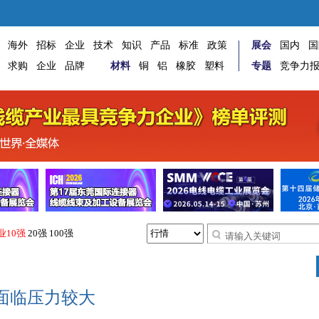
海外
招标
企业
技术
知识
产品
标准
政策
展会
国内
国
求购
企业
品牌
材料
铜
铝
橡胶
塑料
专题
竞争力
业10强
20强
100强
面临压力较大