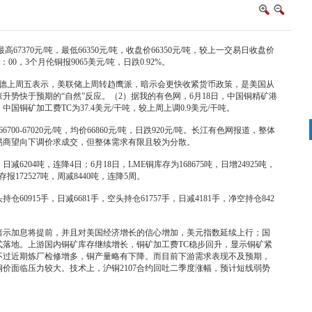
67370元/吨，最低66350元/吨，收盘价66350元/吨，较上一交易日收盘价
00，3个月伦铜报9065美元/吨，日跌0.92%。
拉德上周五表示，美联储上周转趋鹰派，暗示会更快收紧货币政策，是美国从
升势快于预期的“自然”反应。（2）据我的有色网，6月18日，中国铜精矿港
，中国铜矿加工费TC为37.4美元/干吨，较上周上调0.9美元/干吨。
700-67020元/吨，均价66860元/吨，日跌920元/吨。长江有色网报道，整体
易商望向下调价求成交，但整体需求有限且较为分散。
减6204吨，连降4日；6月18日，LME铜库存为168675吨，日增24925吨，
报172527吨，周减8440吨，连降5周。
仓60915手，日减6681手，空头持仓61757手，日减4181手，净空持仓842
暗示加息将提前，并且对美国经济增长的信心增加，美元指数延续上行；国
式落地。上游国内铜矿库存继续增长，铜矿加工费TC稳步回升，显示铜矿紧
不过近期炼厂检修增多，铜产量略有下降。而目前下游需求表现不及预期，
价面临压力较大。技术上，沪铜2107合约回吐二季度涨幅，预计短线弱势