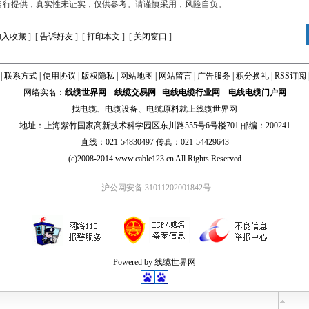
自行提供，真实性未证实，仅供参考。请谨慎采用，风险自负。
加入收藏
] [
告诉好友
] [
打印本文
] [
关闭窗口
]
|
联系方式
|
使用协议
|
版权隐私
|
网站地图
|
网站留言
|
广告服务
|
积分换礼
|
RSS订阅
网络实名：
线缆世界网
线缆交易网
电线电缆行业网
电线电缆门户网
找
电缆
、
电缆设备
、
电缆原料
就上线缆世界网
地址：上海紫竹国家高新技术科学园区东川路555号6号楼701 邮编：200241
直线：021-54830497 传真：021-54429643
(c)2008-2014 www.cable123.cn All Rights Reserved
沪公网安备 31011202001842号
Powered by 线缆世界网