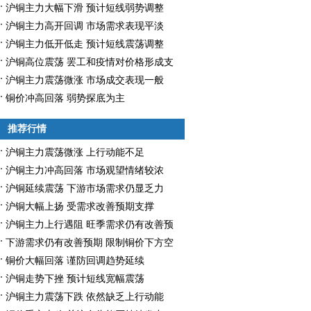
沪铜主力大幅下滑 预计短线弱势调整
沪铜主力高开回调 市场需求表现平淡
沪铜主力低开低走 预计短线震荡调整
沪铜高位震荡 罢工和疫情对价格形成支
撑
沪铜主力震荡微涨 市场成交表现一般
铜价冲高回落 弱势探底为主
推荐行情
沪铜主力震荡微涨 上行动能不足
沪铜主力冲高回落 市场观望情绪较浓
沪铜延续震荡 下游市场需求仍显乏力
沪铜大幅上扬 受需求改善预期支撑
沪铜主力上行遇阻 旺季需求仍有改善预
期
下游需求仍有改善预期 限制铜价下方空
间
铜价大幅回落 谨防回调趋势延续
沪铜走势下挫 预计短线宽幅震荡
沪铜主力震荡下跌 依然缺乏上行动能