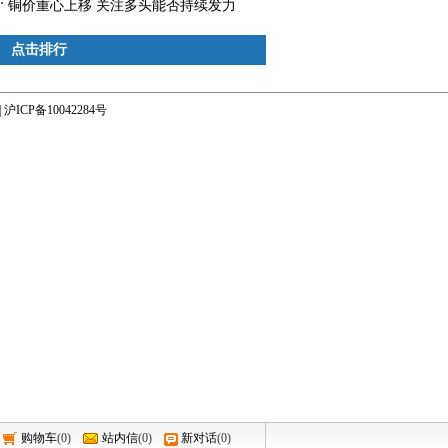
铜价重心上移 关注多头能否持续发力
点击排行
|
沪ICP备10042284号
购物车
(
0
)
站内信
(
0
)
新对话
(
0
)