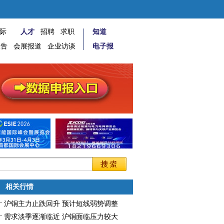
际
人才
招聘
求职
知道
报告
会展报道
企业访谈
电子报
相关行情
沪铜主力止跌回升 预计短线弱势调整
需求淡季逐渐临近 沪铜面临压力较大