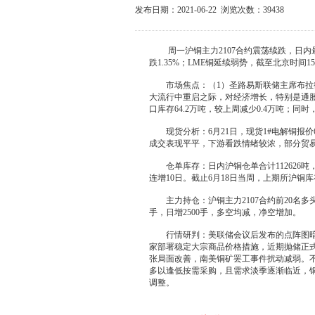
发布日期：2021-06-22 浏览次数：
39438
周一沪铜主力2107合约震荡续跌，日内最高
跌1.35%；LME铜延续弱势，截至北京时间15：
市场焦点：（1）圣路易斯联储主席布
大流行中重启之际，对经济增长，特别是通胀
口库存64.2万吨，较上周减少0.4万吨；同时
现货分析：6月21日，现货1#电解铜报价66
成交表现平平，下游看跌情绪较浓，部分贸
仓单库存：日内沪铜仓单合计112626吨，日
连增10日。截止6月18日当周，上期所沪铜库存
主力持仓：沪铜主力2107合约前20名多头持
手，日增2500手，多空均减，净空增加。
行情研判：美联储会议后发布的点阵图
家部署稳定大宗商品价格措施，近期抛储正
张局面改善，南美铜矿罢工事件扰动减弱。
多以逢低按需采购，且需求淡季逐渐临近，铜
调整。