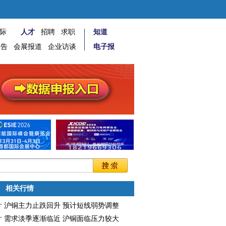
际
人才
招聘
求职
知道
报告
会展报道
企业访谈
电子报
相关行情
沪铜主力止跌回升 预计短线弱势调整
需求淡季逐渐临近 沪铜面临压力较大