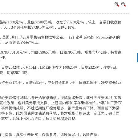
71560元/吨，最低68500元/吨，收盘价70230元/吨，较上一交易日收盘价
00，3个月伦铜报9739.5美元/吨，日跌2.18%。
0，美国5月PPI与5月零售销售数据将公布。（2）必和必拓旗下Spence铜矿的
天，从而避免了铜矿罢工。
780-70150元/吨，均价69965元/吨，日跌795元/吨。现货市场淡静，持货商
不佳。
增2542吨；6月15日，LME铜库存为140625吨，日增2325吨，连增7日。
吨，周减20744吨。
仓83171手，日增3295手，空头持仓81940手，日减3163手，净空持仓123
担心美联储可能暗示将开始缩减购债，谨慎情绪升温，此外关注美国5月零售
持宽松政策，也对美元形成支撑。上游国内铜矿库存继续增长，铜矿加工费TC
矿事件扰动减弱。不过近期炼厂检修增多，铜产量略有下降。而目前下游需
维持下降。此外国储局抛储消息落地，将对现货价格造成一定压力，铜价面
增多减空，影线下探七万关口，预计短线弱势调整。
自行提供，真实性未证实，仅供参考。请谨慎采用，风险自负。