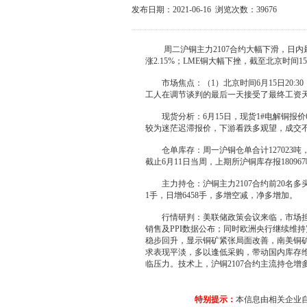
发布日期：2021-06-16 浏览次数：
39676
周二沪铜主力2107合约大幅下滑，日内最高
涨2.15%；LME铜大幅下挫，截至北京时间15：
市场焦点：（1）北京时间6月15日20:3
工人在调节谈判的最后一天接受了最终工资
现货分析：6月15日，现货1#电解铜报价69
较为迷茫迟滞报价，下游看跌多观望，成交
仓单库存：周一沪铜仓单合计127023吨，日
截止6月11日当周，上期所沪铜库存报180967
主力持仓：沪铜主力2107合约前20名多头持
1手，日增6458手，多增空减，净多增加。
行情研判：美联储政策会议来临，市场
销售及PPI数据公布；同时欧洲央行继续维
稳步回升，显示铜矿紧张局面改善，南美铜
求表现平淡，多以逢低采购，带动国内库存
临压力。技术上，沪铜2107合约主流持仓
特别提示：
本信息由相关企业