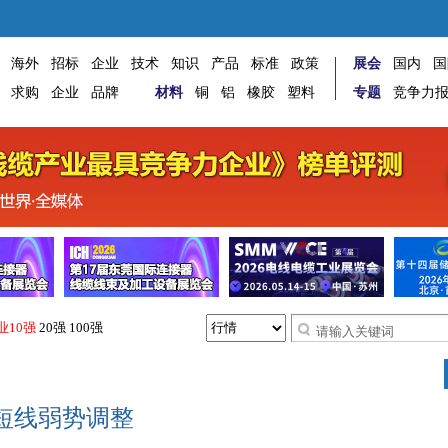
海外
招标
企业
技术
知识
产品
标准
政策
展会
国内
国
求购
企业
品牌
材料
铜
铝
橡胶
塑料
专题
竞争力
业10强
20强
100强
短线弱势调整