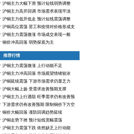
沪铜主力大幅下滑 预计短线弱势调整
沪铜主力高开回调 市场需求表现平淡
沪铜主力低开低走 预计短线震荡调整
沪铜高位震荡 罢工和疫情对价格形成支
撑
沪铜主力震荡微涨 市场成交表现一般
铜价冲高回落 弱势探底为主
推荐行情
沪铜主力震荡微涨 上行动能不足
沪铜主力冲高回落 市场观望情绪较浓
沪铜延续震荡 下游市场需求仍显乏力
沪铜大幅上扬 受需求改善预期支撑
沪铜主力上行遇阻 旺季需求仍有改善预
期
下游需求仍有改善预期 限制铜价下方空
间
铜价大幅回落 谨防回调趋势延续
沪铜走势下挫 预计短线宽幅震荡
沪铜主力震荡下跌 依然缺乏上行动能