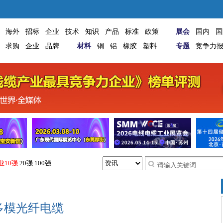
海外
招标
企业
技术
知识
产品
标准
政策
展会
国内
国
求购
企业
品牌
材料
铜
铝
橡胶
塑料
专题
竞争力
业10强
20强
100强
多模光纤电缆