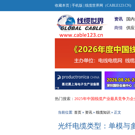
收藏本页
|
手机版
| 线缆世界网（CABLE123.CN)
资讯
国内
商情
供应
热门搜索：
2025年中国线缆产业最具竞争力企
当前位置:
首页
»
资讯
»
线缆知识
» 正文
光纤电缆类型：单模与