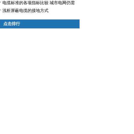
电缆标准的各项指标比较 城市电网仍需
优先考虑铜电缆
浅析屏蔽电缆的接地方式
点击排行