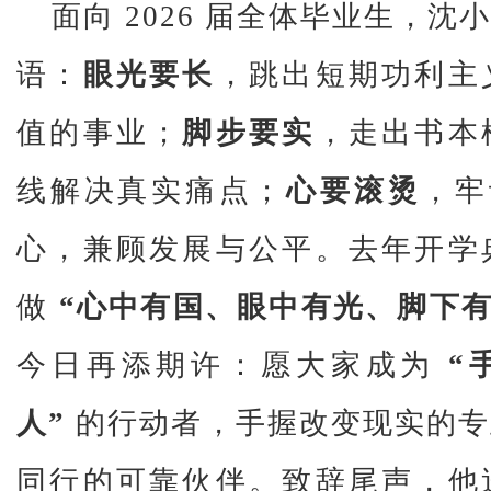
面向 2026 届全体毕业生，
语：
眼光要长
，跳出短期功利主
值的事业；
脚步要实
，走出书本
线解决真实痛点；
心要滚烫
，牢
心，兼顾发展与公平。去年开学
做
“心中有国、眼中有光、脚下有
今日再添期许：愿大家成为
“
人”
的行动者，手握改变现实的专
同行的可靠伙伴。致辞尾声，他