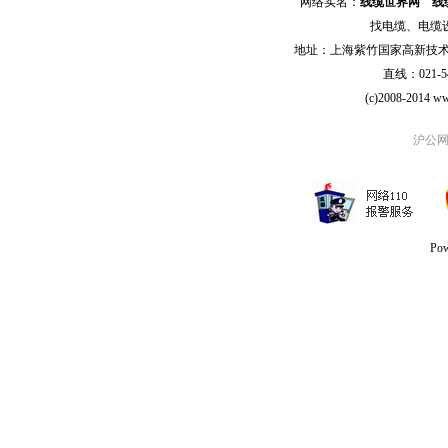
网络实名：
线缆世界网
线
找
电缆
、
电缆
地址：上海紫竹国家高新技术科学
直线：021-54
(c)2008-2014 ww
沪公网安
Po