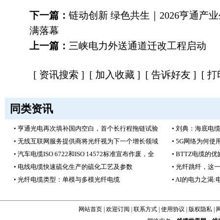
下一篇：
链动创新 绿色共生｜2026亨通产
满落幕
上一篇：
三峡电力外送通道迁改工程启动
[
资讯搜索
] [
加入收藏
] [
告诉好友
] [
打
同类资讯
• 亨通光电再次填补国内空白，首个长行程拖链试验
• 刘典：海底电
• 无线互联网服务提供商将光纤视为下一个增长领域
• 5G网络为何
• 汽车电缆ISO 6722和ISO 14572标准宣布作废，全
• BTTZ电缆的
• 电线电缆快速硫化生产的硫化工艺及参数
• 光纤跳纤，这
• 光纤电缆类型：单模与多模光纤电缆
• AI的电力之
网站首页
|
欢迎订阅
|
联系方式
|
使用协议
|
版权隐私
|