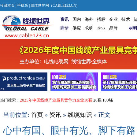
收藏本页
|
手机版
| 线缆世界网（CABLE123.CN)
资讯
国内
海外
招标
企业
技术
商情
供应
求购
企业
品牌
材
热门搜索：
2025年中国线缆产业最具竞争力企业10强
20强
100强
当前位置:
首页
»
资讯
»
线缆知识
» 正文
心中有国、眼中有光、脚下有路