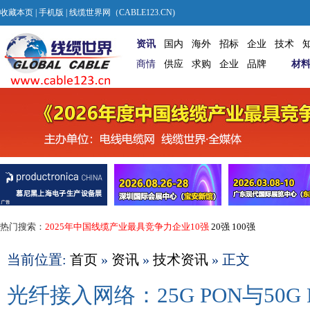
收藏本页
|
手机版
| 线缆世界网（CABLE123.CN)
资讯
国内
海外
招标
企业
技术
商情
供应
求购
企业
品牌
材
热门搜索：
2025年中国线缆产业最具竞争力企业10强
20强
100强
当前位置:
首页
»
资讯
»
技术资讯
» 正文
光纤接入网络：25G PON与50G