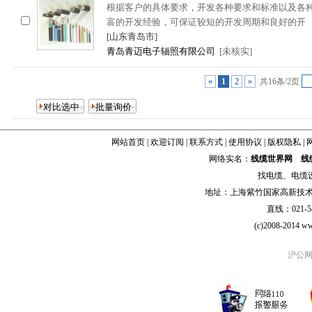
根据客户的具体要求，开发各种要求和标准以及各
富的开发经验，可保证较短的开发周期和良好的开
[山东青岛市]
青岛青迈电子辐照有限公司
[未核实]
«
1
2
»
共16条/2页
网站首页
|
欢迎订阅
|
联系方式
|
使用协议
|
版权隐私
|
网络实名：
线缆世界网
线
找
电缆
、
电缆
地址：上海紫竹国家高新技术科学
直线：021-54
(c)2008-2014 ww
沪公网安