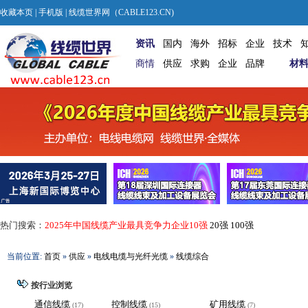
收藏本页
|
手机版
| 线缆世界网（CABLE123.CN)
资讯
国内
海外
招标
企业
技术
商情
供应
求购
企业
品牌
材
热门搜索：
2025年中国线缆产业最具竞争力企业10强
20强
100强
当前位置:
首页
»
供应
»
电线电缆与光纤光缆
»
线缆综合
按行业浏览
通信线缆
控制线缆
矿用线缆
(17)
(15)
(7)