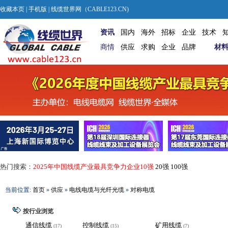
收藏本页
|
手机版
| 线缆世界网（CABLE123.CN)
资讯
国内
海外
招标
企业
技术
商情
供应
求购
企业
品牌
材
热门搜索：
2025年中国线缆产业最具竞争力企业10强
20强
100强
当前位置:
首页
»
供应
»
电线电缆与光纤光缆
»
对称电缆
按行业浏览
通信线缆
控制线缆
矿用线缆
(17)
(15)
(7)