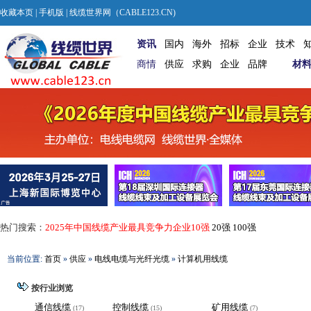
收藏本页
|
手机版
| 线缆世界网（CABLE123.CN)
资讯
国内
海外
招标
企业
技术
商情
供应
求购
企业
品牌
材
热门搜索：
2025年中国线缆产业最具竞争力企业10强
20强
100强
当前位置:
首页
»
供应
»
电线电缆与光纤光缆
»
计算机用线缆
按行业浏览
通信线缆
控制线缆
矿用线缆
(17)
(15)
(7)