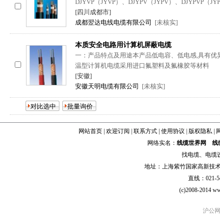
DJYVP（JYVP）、DJYPV（JYPV）、DJYPVP
[四川成都市]
成都翌达电线电缆有限公司
[未核实]
本质安全电路用计算机屏蔽电缆
一：产品特点及用途本产品低电容、低电感,具有优
温型计算机电缆采用进口氟塑料及氟橡胶等材料
[安徽]
安徽天明电缆有限公司
[未核实]
网站首页
|
欢迎订阅
|
联系方式
|
使用协议
|
版权隐私
|
网络实名：
线缆世界网
线
找
电缆
、
电缆
地址：上海紫竹国家高新技术科学
直线：021-54
(c)2008-2014 ww
沪公网安