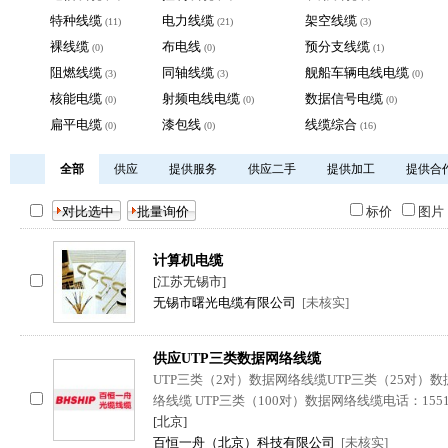
特种线缆
电力线缆
架空线缆
(11)
(21)
(3)
裸线缆
布电线
预分支线缆
(0)
(0)
(1)
阻燃线缆
同轴线缆
舰船车辆电线电缆
(3)
(3)
(0)
核能电缆
射频电线电缆
数据信号电缆
(0)
(0)
(0)
扁平电缆
漆包线
线缆综合
(0)
(0)
(16)
全部
供应
提供服务
供应二手
提供加工
提供合
标价
图
计算机电缆
[江苏无锡市]
无锡市曙光电缆有限公司
[未核实]
供应UTP三类数据网络线缆
UTP三类（2对）数据网络线缆UTP三类（25对）数
络线缆 UTP三类（100对）数据网络线缆电话：1551
[北京]
百恒一舟（北京）科技有限公司
[未核实]