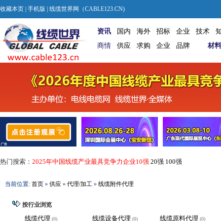
收藏本页
|
手机版
| 线缆世界网（CABLE123.CN)
资讯
国内
海外
招标
企业
技术
商情
供应
求购
企业
品牌
材
热门搜索：
2025年中国线缆产业最具竞争力企业10强
20强
100强
当前位置:
首页
»
供应
»
代理/加工
»
线缆附件代理
按行业浏览
线缆代理
线缆设备代理
线缆原料代理
(0)
(0)
(0)