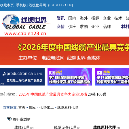
收藏本页
|
手机版
| 线缆世界网（CABLE123.CN)
资讯
国内
海外
招标
企业
技术
商情
供应
求购
企业
品牌
材
热门搜索：
2025年中国线缆产业最具竞争力企业10强
20强
100强
当前位置:
首页
»
供应
»
代理/加工
»
线缆原料代理
按行业浏览
线缆代理
线缆设备代理
线缆原料代理
(0)
(0)
(0)