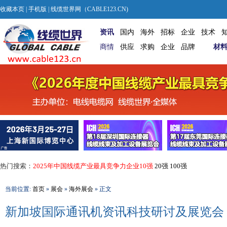
收藏本页
|
手机版
| 线缆世界网（CABLE123.CN)
资讯
国内
海外
招标
企业
技术
商情
供应
求购
企业
品牌
材
热门搜索：
2025年中国线缆产业最具竞争力企业10强
20强
100强
当前位置:
首页
»
展会
»
海外展会
» 正文
新加坡国际通讯机资讯科技研讨及展览会